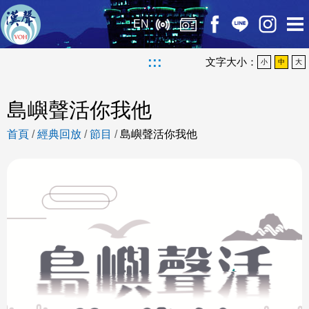
EN
:::
文字大小：
小
中
大
島嶼聲活你我他
首頁
/
經典回放
/
節目
/
島嶼聲活你我他