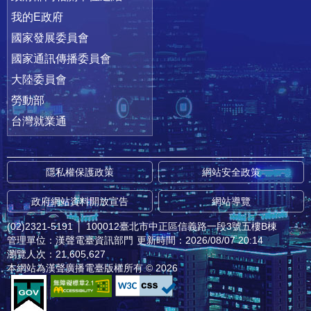
我的E政府
國家發展委員會
國家通訊傳播委員會
大陸委員會
勞動部
台灣就業通
隱私權保護政策
網站安全政策
政府網站資料開放宣告
網站導覽
(02)2321-5191
│
100012臺北市中正區信義路一段3號五樓B棟
管理單位：漢聲電臺資訊部門
更新時間：2026/08/07 20:14
瀏覽人次：21,605,627
本網站為漢聲廣播電臺版權所有 © 2026