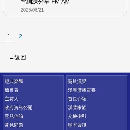
育訓練分享 FM AM
2025/06/21
1
2
返回
快速連結
經典榮耀
關於漢聲
節目表
漢聲廣播電臺
主持人
首長介紹
政府資訊公開
漢聲家族
意見信箱
交通指引
常見問題
頻率資訊