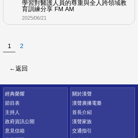
學習對醫護人員的尊重與全人跨領域教
育訓練分享 FM AM
2025/06/21
1
2
返回
快速連結
經典榮耀
關於漢聲
節目表
漢聲廣播電臺
主持人
首長介紹
政府資訊公開
漢聲家族
意見信箱
交通指引