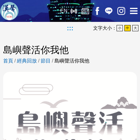
EN
:::
文字大小：
小
中
大
島嶼聲活你我他
首頁
/
經典回放
/
節目
/
島嶼聲活你我他