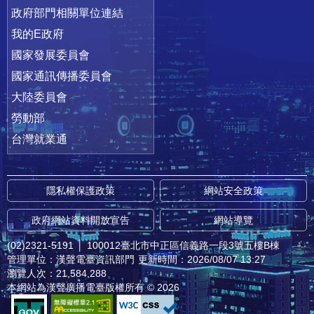
政府部門相關單位連結
我的E政府
國家發展委員會
國家通訊傳播委員會
大陸委員會
勞動部
台灣就業通
隱私權保護政策
網站安全政策
政府網站資料開放宣告
網站導覽
(02)2321-5191
│
100012臺北市中正區信義路一段3號五樓B棟
管理單位：漢聲電臺資訊部門
更新時間：2026/08/07 13:27
瀏覽人次：21,584,288
本網站為漢聲廣播電臺版權所有 © 2026