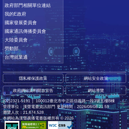
政府部門相關單位連結
我的E政府
國家發展委員會
國家通訊傳播委員會
大陸委員會
勞動部
台灣就業通
隱私權保護政策
網站安全政策
政府網站資料開放宣告
網站導覽
(02)2321-5191
│
100012臺北市中正區信義路一段3號五樓B棟
管理單位：漢聲電臺資訊部門
更新時間：2026/08/08 21:59
瀏覽人次：21,674,528
本網站為漢聲廣播電臺版權所有 © 2026