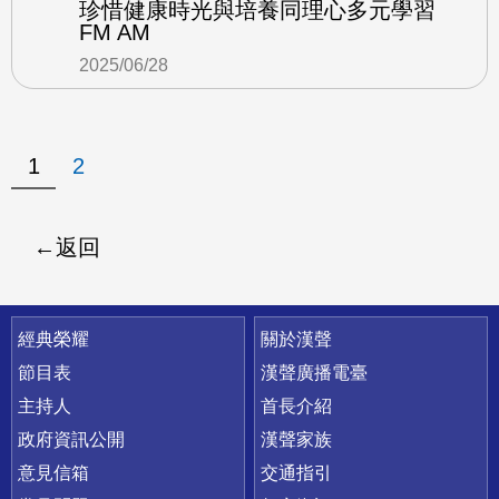
珍惜健康時光與培養同理心多元學習
FM AM
2025/06/28
1
2
返回
快速連結
經典榮耀
關於漢聲
節目表
漢聲廣播電臺
主持人
首長介紹
政府資訊公開
漢聲家族
意見信箱
交通指引