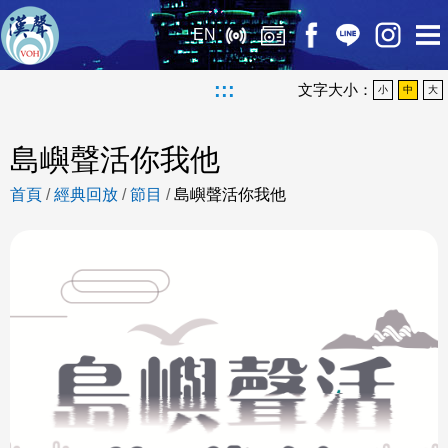
EN
:::
文字大小：
小
中
大
島嶼聲活你我他
首頁
/
經典回放
/
節目
/
島嶼聲活你我他