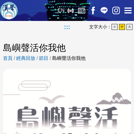
EN
:::
文字大小：
小
中
大
島嶼聲活你我他
首頁
/
經典回放
/
節目
/
島嶼聲活你我他