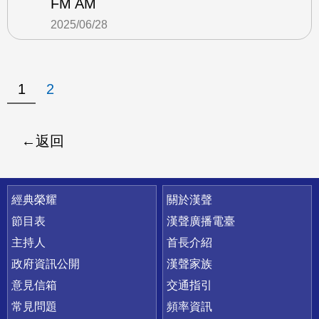
FM AM
2025/06/28
1
2
返回
快速連結
經典榮耀
關於漢聲
節目表
漢聲廣播電臺
主持人
首長介紹
政府資訊公開
漢聲家族
意見信箱
交通指引
常見問題
頻率資訊