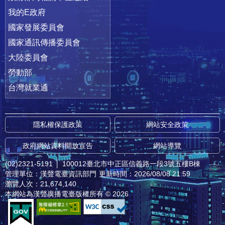
我的E政府
國家發展委員會
國家通訊傳播委員會
大陸委員會
勞動部
台灣就業通
隱私權保護政策
網站安全政策
政府網站資料開放宣告
網站導覽
(02)2321-5191
│
100012臺北市中正區信義路一段3號五樓B棟
管理單位：漢聲電臺資訊部門
更新時間：2026/08/08 21:59
瀏覽人次：21,674,140
本網站為漢聲廣播電臺版權所有 © 2026