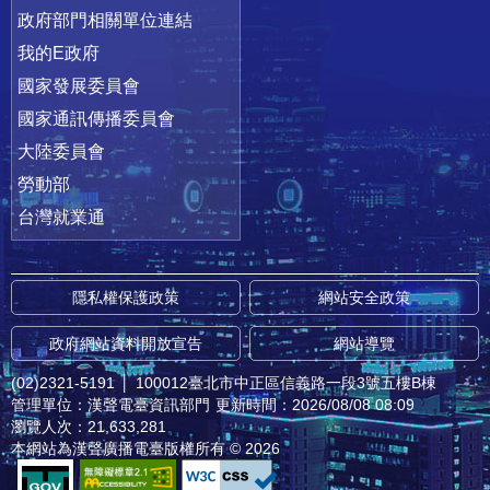
政府部門相關單位連結
我的E政府
國家發展委員會
國家通訊傳播委員會
大陸委員會
勞動部
台灣就業通
隱私權保護政策
網站安全政策
政府網站資料開放宣告
網站導覽
(02)2321-5191
│
100012臺北市中正區信義路一段3號五樓B棟
管理單位：漢聲電臺資訊部門
更新時間：2026/08/08 08:09
瀏覽人次：21,633,281
本網站為漢聲廣播電臺版權所有 © 2026