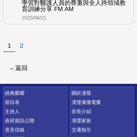
學習對醫護人員的尊重與全人跨領域教
育訓練分享 FM AM
2025/06/21
1
2
返回
快速連結
經典榮耀
關於漢聲
節目表
漢聲廣播電臺
主持人
首長介紹
政府資訊公開
漢聲家族
意見信箱
交通指引