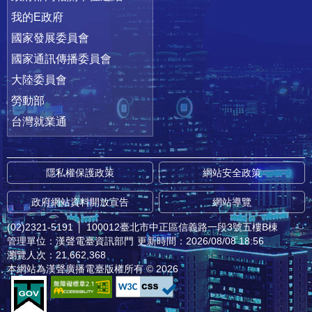
我的E政府
國家發展委員會
國家通訊傳播委員會
大陸委員會
勞動部
台灣就業通
隱私權保護政策
網站安全政策
政府網站資料開放宣告
網站導覽
(02)2321-5191
│
100012臺北市中正區信義路一段3號五樓B棟
管理單位：漢聲電臺資訊部門
更新時間：2026/08/08 18:56
瀏覽人次：21,662,368
本網站為漢聲廣播電臺版權所有 © 2026