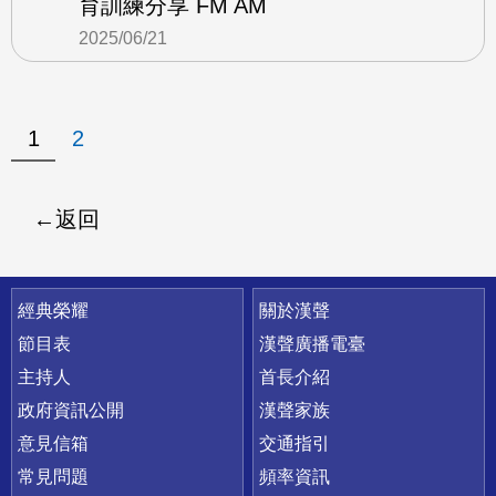
育訓練分享 FM AM
2025/06/21
1
2
返回
快速連結
經典榮耀
關於漢聲
節目表
漢聲廣播電臺
主持人
首長介紹
政府資訊公開
漢聲家族
意見信箱
交通指引
常見問題
頻率資訊