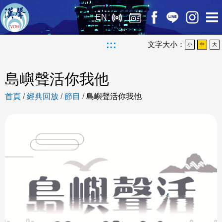
EN
:::
文字大小：
小
中
大
島嶼聲活你我他
首頁
/
經典回放
/
節目
/
島嶼聲活你我他