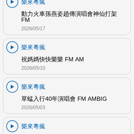
樂來粵瘋
動力火車孫燕姿趙傳演唱會神仙打架
FM
2026/05/17
樂來粵瘋
祝媽媽快快樂樂 FM AM
2026/05/10
樂來粵瘋
草蜢入行40年演唱會 FM AMBIG
2026/05/03
樂來粵瘋