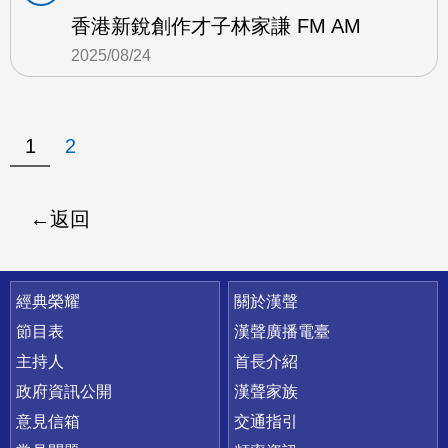
香港新銳創作才子林家謙 FM AM
2025/08/24
1
2
返回
快速連結
經典榮耀
關於漢聲
節目表
漢聲廣播電臺
主持人
首長介紹
政府資訊公開
漢聲家族
意見信箱
交通指引