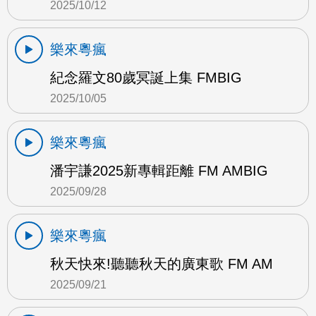
2025/10/12
樂來粵瘋
紀念羅文80歲冥誕上集 FMBIG
2025/10/05
樂來粵瘋
潘宇謙2025新專輯距離 FM AMBIG
2025/09/28
樂來粵瘋
秋天快來!聽聽秋天的廣東歌 FM AM
2025/09/21