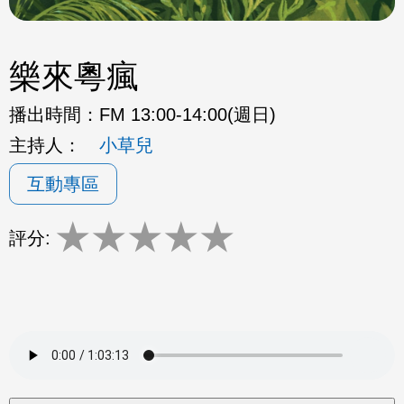
樂來粵瘋
播出時間：
FM 13:00-14:00(週日)
主持人：
小草兒
互動專區
★
★
★
★
★
評分: