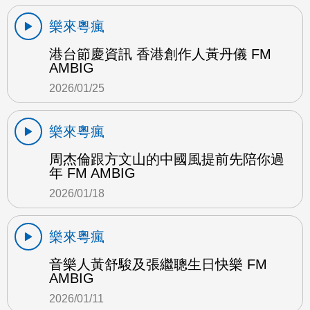
樂來粵瘋
港台節慶資訊 香港創作人黃丹儀 FM
AMBIG
2026/01/25
樂來粵瘋
周杰倫跟方文山的中國風提前先陪你過
年 FM AMBIG
2026/01/18
樂來粵瘋
音樂人黃舒駿及張繼聰生日快樂 FM
AMBIG
2026/01/11