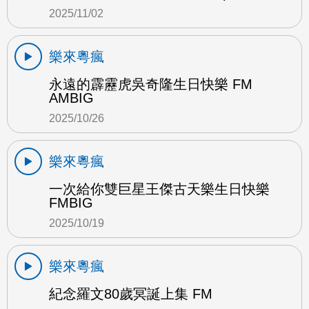
2025/11/02
樂來粵瘋
永遠的霹靂虎吳奇隆生日快樂 FM
AMBIG
2025/10/26
樂來粵瘋
一次給你雙巨星王傑古天樂生日快樂
FMBIG
2025/10/19
樂來粵瘋
紀念羅文80歲冥誕上集 FM