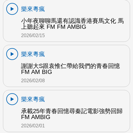
樂來粵瘋
小年夜聊聊馬還有認識香港賽馬文化 馬
上聽起來 FM FM AMBIG
2026/02/15
樂來粵瘋
謝謝大S跟袁惟仁帶給我們的青春回憶
FM AM BIG
2026/02/08
樂來粵瘋
承載25年青春回憶尋秦記電影強勢回歸
FM AMBIG
2026/02/01