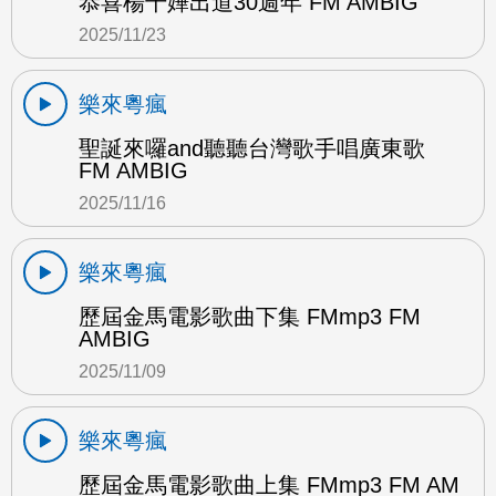
恭喜楊千嬅出道30週年 FM AMBIG
2025/11/23
樂來粵瘋
聖誕來囉and聽聽台灣歌手唱廣東歌
FM AMBIG
2025/11/16
樂來粵瘋
歷屆金馬電影歌曲下集 FMmp3 FM
AMBIG
2025/11/09
樂來粵瘋
歷屆金馬電影歌曲上集 FMmp3 FM AM