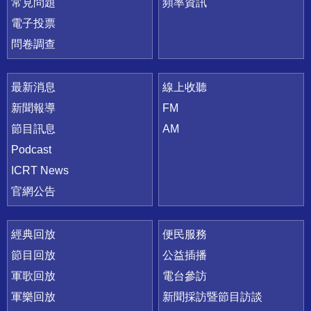
常見問題
頻率資訊
電子投票
問卷調查
最新消息
線上收聽
新聞報導
FM
節目訊息
AM
Podcast
ICRT News
官網公告
經典回放
便民服務
節目回放
公益插播
軍歌回放
電台參訪
軍樂回放
新聞採訪暨節目訪談