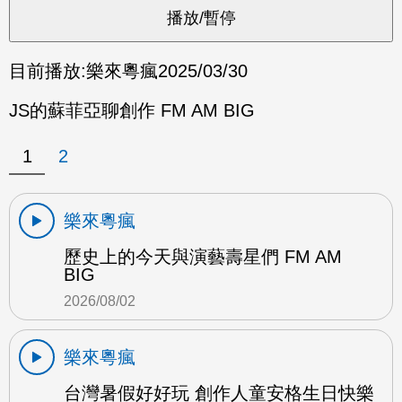
目前播放:
樂來粵瘋
2025/03/30
JS的蘇菲亞聊創作 FM AM BIG
1
2
樂來粵瘋
歷史上的今天與演藝壽星們 FM AM
BIG
2026/08/02
樂來粵瘋
台灣暑假好好玩 創作人童安格生日快樂