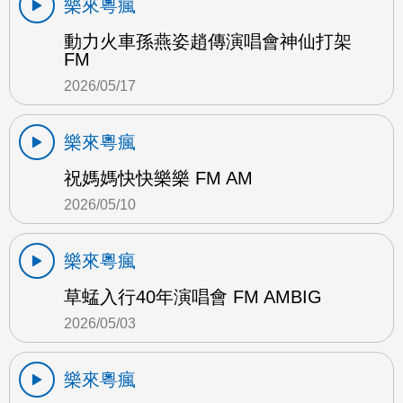
樂來粵瘋
動力火車孫燕姿趙傳演唱會神仙打架
FM
2026/05/17
樂來粵瘋
祝媽媽快快樂樂 FM AM
2026/05/10
樂來粵瘋
草蜢入行40年演唱會 FM AMBIG
2026/05/03
樂來粵瘋