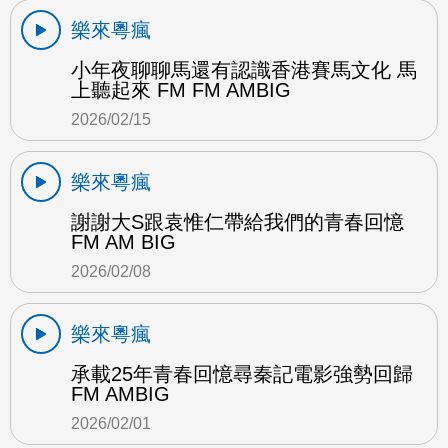
樂來粵瘋
小年夜聊聊馬還有認識香港賽馬文化 馬
上聽起來 FM FM AMBIG
2026/02/15
樂來粵瘋
謝謝大S跟袁惟仁帶給我們的青春回憶
FM AM BIG
2026/02/08
樂來粵瘋
承載25年青春回憶尋秦記電影強勢回歸
FM AMBIG
2026/02/01