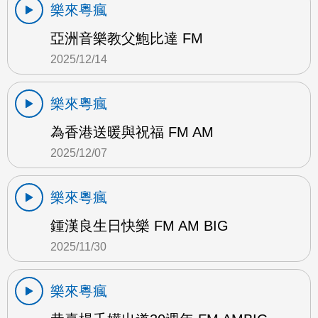
樂來粵瘋
亞洲音樂教父鮑比達 FM
2025/12/14
樂來粵瘋
為香港送暖與祝福 FM AM
2025/12/07
樂來粵瘋
鍾漢良生日快樂 FM AM BIG
2025/11/30
樂來粵瘋