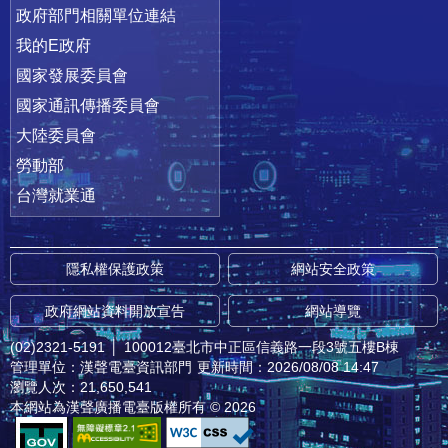
政府部門相關單位連結
我的E政府
國家發展委員會
國家通訊傳播委員會
大陸委員會
勞動部
台灣就業通
隱私權保護政策
網站安全政策
政府網站資料開放宣告
網站導覽
(02)2321-5191
│
100012臺北市中正區信義路一段3號五樓B棟
管理單位：漢聲電臺資訊部門
更新時間：2026/08/08 14:47
瀏覽人次：21,650,541
本網站為漢聲廣播電臺版權所有 © 2026