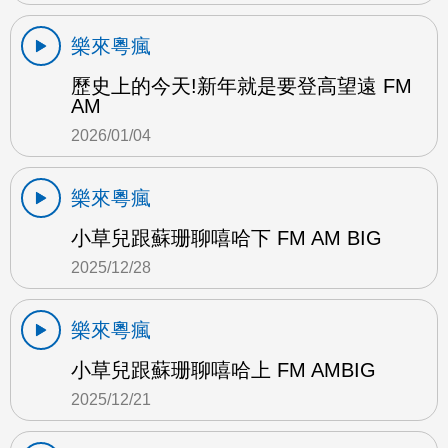
樂來粵瘋
歷史上的今天!新年就是要登高望遠 FM
AM
2026/01/04
樂來粵瘋
小草兒跟蘇珊聊嘻哈下 FM AM BIG
2025/12/28
樂來粵瘋
小草兒跟蘇珊聊嘻哈上 FM AMBIG
2025/12/21