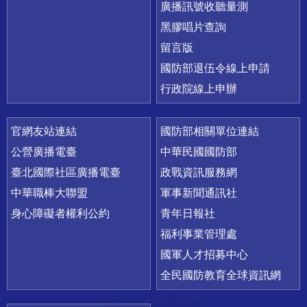
廣播訊號收聽量測
黑膠唱片查詢
留言版
國防部退伍令線上申請
行政院線上申辦
官網友站連結
國防部相關單位連結
公營廣播電臺
中華民國國防部
臺北國際社區廣播電臺
政戰資訊服務網
中華職棒大聯盟
軍事新聞通訊社
身心障礙者權利公約
青年日報社
福利事業管理處
國軍人才招募中心
全民國防教育全球資訊網