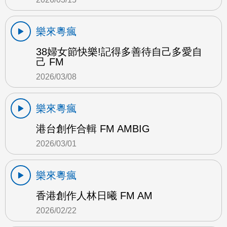
樂來粵瘋
38婦女節快樂!記得多善待自己多愛自
己 FM
2026/03/08
樂來粵瘋
港台創作合輯 FM AMBIG
2026/03/01
樂來粵瘋
香港創作人林日曦 FM AM
2026/02/22