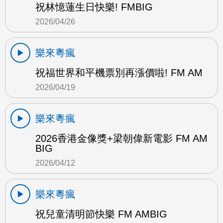
祝林憶蓮生日快樂! FMBIG
2026/04/26
樂來粵瘋
祝福世界和平機票別再漲價啦! FM AM
2026/04/19
樂來粵瘋
2026香港金像獎+梁朝偉新電影 FM AM
BIG
2026/04/12
樂來粵瘋
祝兒童清明節快樂 FM AMBIG