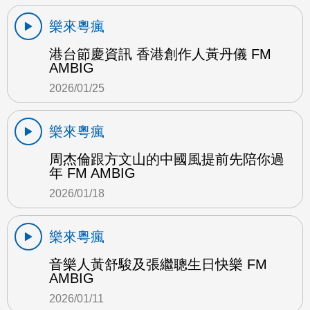
樂來粵瘋
港台節慶資訊 香港創作人黃丹儀 FM
AMBIG
2026/01/25
樂來粵瘋
周杰倫跟方文山的中國風提前先陪你過
年 FM AMBIG
2026/01/18
樂來粵瘋
音樂人黃舒駿及張繼聰生日快樂 FM
AMBIG
2026/01/11