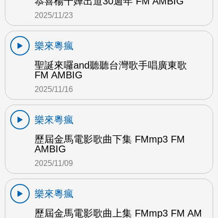
恭喜楊千嬅出道30週年 FM AMBIG
2025/11/23
樂來粵瘋
聖誕來囉and聽聽台灣歌手唱廣東歌
FM AMBIG
2025/11/16
樂來粵瘋
歷屆金馬電影歌曲下集 FMmp3 FM
AMBIG
2025/11/09
樂來粵瘋
歷屆金馬電影歌曲上集 FMmp3 FM AM