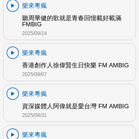
樂來粵瘋
聽周華健的歌就是青春回憶載好載滿
FMBIG
2025/09/14
樂來粵瘋
香港創作人徐偉賢生日快樂 FM AMBIG
2025/09/07
樂來粵瘋
資深媒體人阿偉就是愛台灣 FM AMBIG
2025/08/31
樂來粵瘋