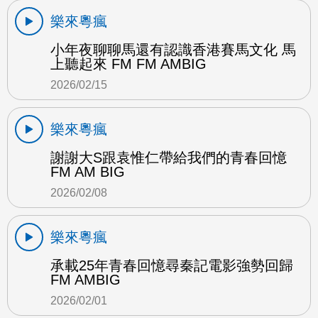
樂來粵瘋
小年夜聊聊馬還有認識香港賽馬文化 馬
上聽起來 FM FM AMBIG
2026/02/15
樂來粵瘋
謝謝大S跟袁惟仁帶給我們的青春回憶
FM AM BIG
2026/02/08
樂來粵瘋
承載25年青春回憶尋秦記電影強勢回歸
FM AMBIG
2026/02/01