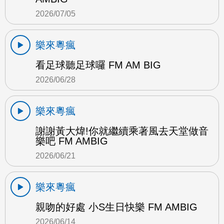
2026/07/05
樂來粵瘋
看足球聽足球囉 FM AM BIG
2026/06/28
樂來粵瘋
謝謝黃大煒!你就繼續乘著風去天堂做音
樂吧 FM AMBIG
2026/06/21
樂來粵瘋
親吻的好處 小S生日快樂 FM AMBIG
2026/06/14