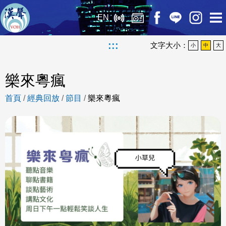
EN
:::
文字大小：
小
中
大
樂來粵瘋
首頁
/
經典回放
/
節目
/
樂來粵瘋