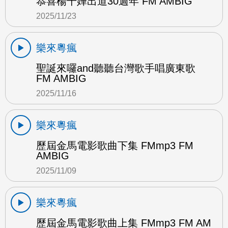
恭喜楊千嬅出道30週年 FM AMBIG
2025/11/23
樂來粵瘋
聖誕來囉and聽聽台灣歌手唱廣東歌
FM AMBIG
2025/11/16
樂來粵瘋
歷屆金馬電影歌曲下集 FMmp3 FM
AMBIG
2025/11/09
樂來粵瘋
歷屆金馬電影歌曲上集 FMmp3 FM AM