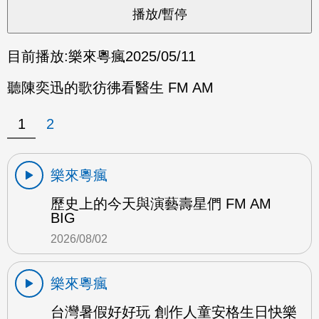
目前播放:
樂來粵瘋
2025/05/11
聽陳奕迅的歌彷彿看醫生 FM AM
1
2
樂來粵瘋
歷史上的今天與演藝壽星們 FM AM
BIG
2026/08/02
樂來粵瘋
台灣暑假好好玩 創作人童安格生日快樂