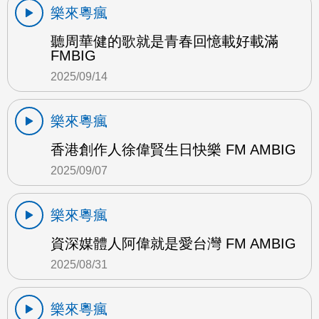
樂來粵瘋
聽周華健的歌就是青春回憶載好載滿
FMBIG
2025/09/14
樂來粵瘋
香港創作人徐偉賢生日快樂 FM AMBIG
2025/09/07
樂來粵瘋
資深媒體人阿偉就是愛台灣 FM AMBIG
2025/08/31
樂來粵瘋