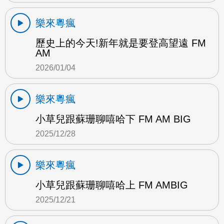
樂來粵瘋
歷史上的今天!新年就是要登高望遠 FM
AM
2026/01/04
樂來粵瘋
小草兒跟蘇珊聊嘻哈下 FM AM BIG
2025/12/28
樂來粵瘋
小草兒跟蘇珊聊嘻哈上 FM AMBIG
2025/12/21