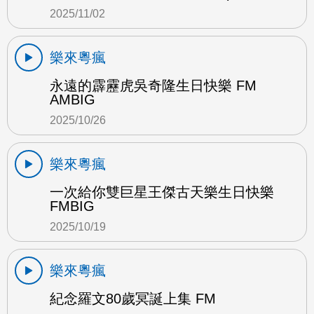
2025/11/02
樂來粵瘋
永遠的霹靂虎吳奇隆生日快樂 FM
AMBIG
2025/10/26
樂來粵瘋
一次給你雙巨星王傑古天樂生日快樂
FMBIG
2025/10/19
樂來粵瘋
紀念羅文80歲冥誕上集 FM