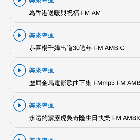
樂來粵瘋
為香港送暖與祝福 FM AM
樂來粵瘋
恭喜楊千嬅出道30週年 FM AMBIG
樂來粵瘋
歷屆金馬電影歌曲下集 FMmp3 FM AMB
樂來粵瘋
永遠的霹靂虎吳奇隆生日快樂 FM AMBI