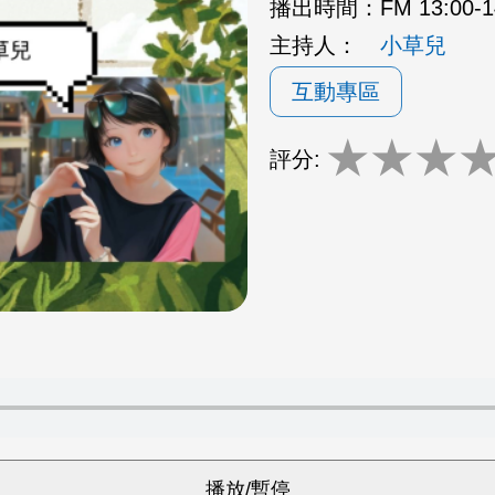
播出時間：
FM 13:00-
主持人：
小草兒
互動專區
★
★
★
評分: