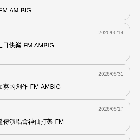
 AM BIG
2026/06/14
日快樂 FM AMBIG
2026/05/31
的創作 FM AMBIG
2026/05/17
傳演唱會神仙打架 FM