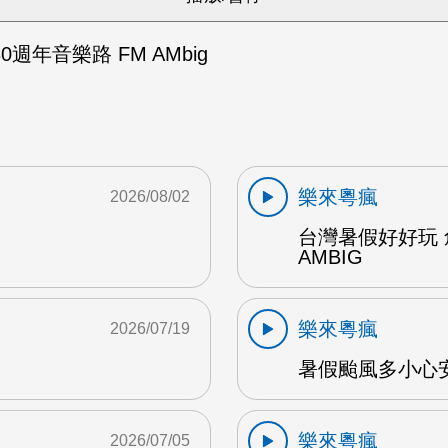
週年音樂路 FM AMbig
樂來粵瘋
2026/08/02
台灣暑假好好玩 
AMBIG
樂來粵瘋
2026/07/19
暑假颱風多小心安全
樂來粵瘋
2026/07/05