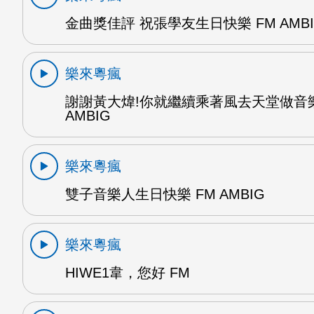
金曲獎佳評 祝張學友生日快樂 FM AMBI
樂來粵瘋
謝謝黃大煒!你就繼續乘著風去天堂做音樂
AMBIG
樂來粵瘋
雙子音樂人生日快樂 FM AMBIG
樂來粵瘋
HIWE1韋，您好 FM