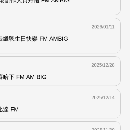
創作人黃丹儀 FM AMBIG
2026/01/11
繼聰生日快樂 FM AMBIG
2025/12/28
下 FM AM BIG
2025/12/14
達 FM