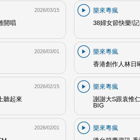
樂來粵瘋
2026/03/15
雄開唱
38婦女節快樂!
樂來粵瘋
2026/03/01
香港創作人林日曦 
樂來粵瘋
2026/02/15
上聽起來
謝謝大S跟袁惟仁
BIG
樂來粵瘋
2026/02/01