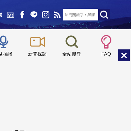
文字大小：
小
中
大
益插播
新聞採訪
全站搜尋
FAQ