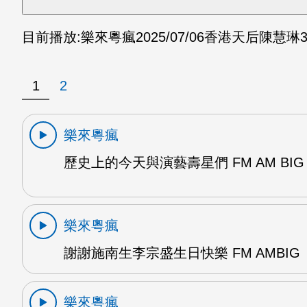
目前播放:
樂來粵瘋
2025/07/06
香港天后陳慧琳30
1
2
樂來粵瘋
歷史上的今天與演藝壽星們 FM AM BIG
樂來粵瘋
謝謝施南生李宗盛生日快樂 FM AMBIG
樂來粵瘋