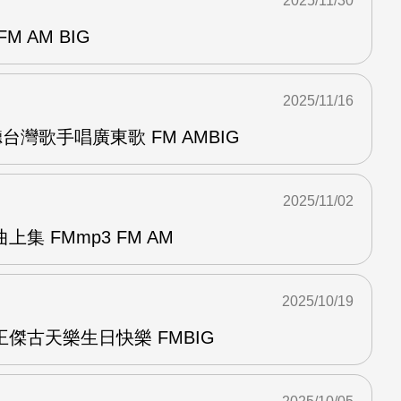
2025/11/30
 AM BIG
2025/11/16
台灣歌手唱廣東歌 FM AMBIG
2025/11/02
集 FMmp3 FM AM
2025/10/19
傑古天樂生日快樂 FMBIG