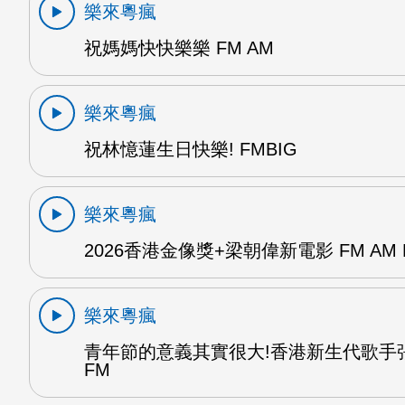
樂來粵瘋
祝媽媽快快樂樂 FM AM
樂來粵瘋
祝林憶蓮生日快樂! FMBIG
樂來粵瘋
2026香港金像獎+梁朝偉新電影 FM AM 
樂來粵瘋
青年節的意義其實很大!香港新生代歌手
FM