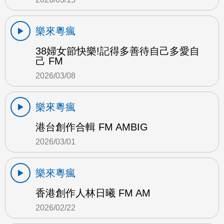
樂來粵瘋
38婦女節快樂!記得多善待自己多愛自
己 FM
2026/03/08
樂來粵瘋
港台創作合輯 FM AMBIG
2026/03/01
樂來粵瘋
香港創作人林日曦 FM AM
2026/02/22