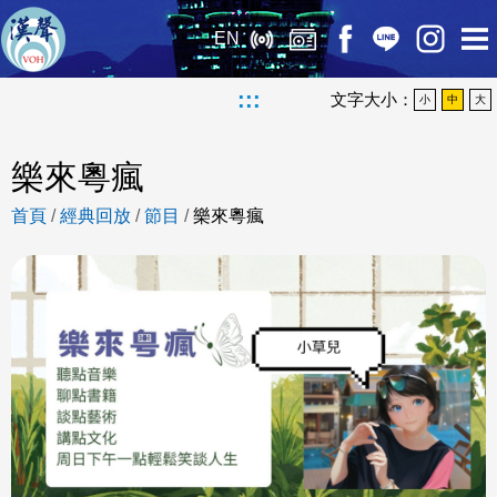
EN
:::
文字大小：
小
中
大
樂來粵瘋
首頁
/
經典回放
/
節目
/
樂來粵瘋