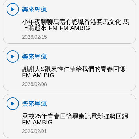
樂來粵瘋
小年夜聊聊馬還有認識香港賽馬文化 馬
上聽起來 FM FM AMBIG
2026/02/15
樂來粵瘋
謝謝大S跟袁惟仁帶給我們的青春回憶
FM AM BIG
2026/02/08
樂來粵瘋
承載25年青春回憶尋秦記電影強勢回歸
FM AMBIG
2026/02/01