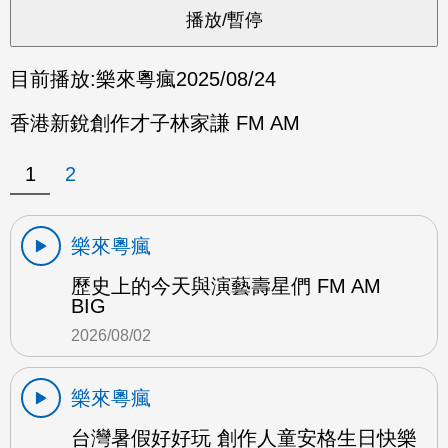
目前播放:
樂來粵瘋
2025/08/24
香港新銳創作才子林家謙 FM AM
1
2
樂來粵瘋
歷史上的今天與演藝壽星們 FM AM
BIG
2026/08/02
樂來粵瘋
台灣暑假好好玩 創作人童安格生日快樂