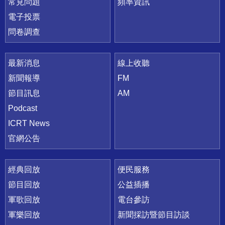
常見問題
頻率資訊
電子投票
問卷調查
最新消息
線上收聽
新聞報導
FM
節目訊息
AM
Podcast
ICRT News
官網公告
經典回放
便民服務
節目回放
公益插播
軍歌回放
電台參訪
軍樂回放
新聞採訪暨節目訪談