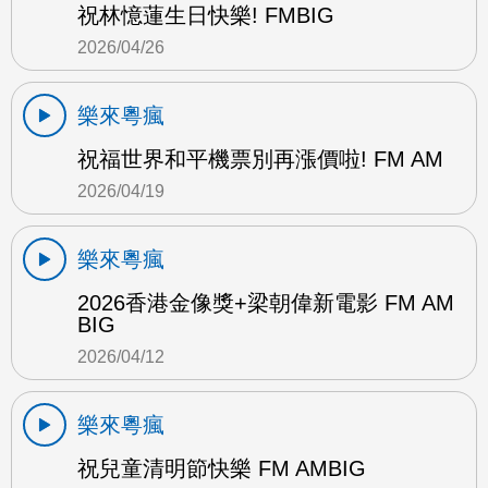
祝林憶蓮生日快樂! FMBIG
2026/04/26
樂來粵瘋
祝福世界和平機票別再漲價啦! FM AM
2026/04/19
樂來粵瘋
2026香港金像獎+梁朝偉新電影 FM AM
BIG
2026/04/12
樂來粵瘋
祝兒童清明節快樂 FM AMBIG