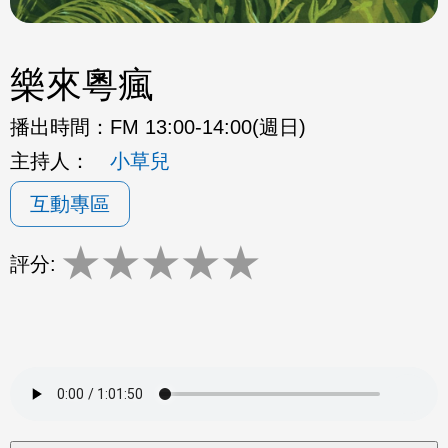
樂來粵瘋
播出時間：
FM 13:00-14:00(週日)
主持人：
小草兒
互動專區
★
★
★
★
★
評分: