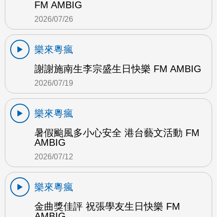
FM AMBIG
2026/07/26
樂來粵瘋
謝謝施南生李宗盛生日快樂 FM AMBIG
2026/07/19
樂來粵瘋
暑假颱風多小心安全 港台藝文活動 FM
AMBIG
2026/07/12
樂來粵瘋
金曲獎佳評 祝張學友生日快樂 FM
AMBIG