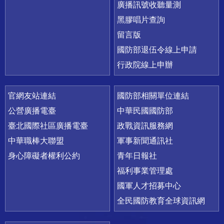
廣播訊號收聽量測
黑膠唱片查詢
留言版
國防部退伍令線上申請
行政院線上申辦
官網友站連結
國防部相關單位連結
公營廣播電臺
中華民國國防部
臺北國際社區廣播電臺
政戰資訊服務網
中華職棒大聯盟
軍事新聞通訊社
身心障礙者權利公約
青年日報社
福利事業管理處
國軍人才招募中心
全民國防教育全球資訊網