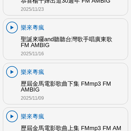
恭喜楊千嬅出道30週年 FM AMBIG
2025/11/23
樂來粵瘋
聖誕來囉and聽聽台灣歌手唱廣東歌
FM AMBIG
2025/11/16
樂來粵瘋
歷屆金馬電影歌曲下集 FMmp3 FM
AMBIG
2025/11/09
樂來粵瘋
歷屆金馬電影歌曲上集 FMmp3 FM AM