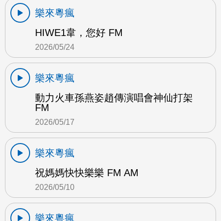
樂來粵瘋
HIWE1韋，您好 FM
2026/05/24
樂來粵瘋
動力火車孫燕姿趙傳演唱會神仙打架
FM
2026/05/17
樂來粵瘋
祝媽媽快快樂樂 FM AM
2026/05/10
樂來粵瘋