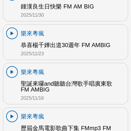
鍾漢良生日快樂 FM AM BIG
2025/11/30
樂來粵瘋
恭喜楊千嬅出道30週年 FM AMBIG
2025/11/23
樂來粵瘋
聖誕來囉and聽聽台灣歌手唱廣東歌
FM AMBIG
2025/11/16
樂來粵瘋
歷屆金馬電影歌曲下集 FMmp3 FM