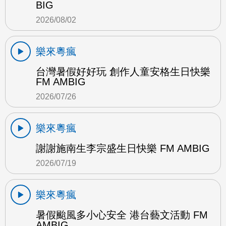
BIG
2026/08/02
樂來粵瘋
台灣暑假好好玩 創作人童安格生日快樂
FM AMBIG
2026/07/26
樂來粵瘋
謝謝施南生李宗盛生日快樂 FM AMBIG
2026/07/19
樂來粵瘋
暑假颱風多小心安全 港台藝文活動 FM
AMBIG