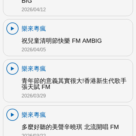
BIG
2026/04/12
樂來粵瘋
祝兒童清明節快樂 FM AMBIG
2026/04/05
樂來粵瘋
青年節的意義其實很大!香港新生代歌手
張天賦 FM
2026/03/29
樂來粵瘋
多麼好聽的美聲辛曉琪 北流開唱 FM
2026/03/22