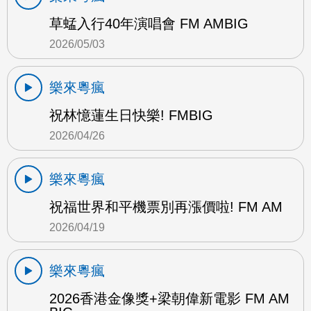
草蜢入行40年演唱會 FM AMBIG
2026/05/03
樂來粵瘋
祝林憶蓮生日快樂! FMBIG
2026/04/26
樂來粵瘋
祝福世界和平機票別再漲價啦! FM AM
2026/04/19
樂來粵瘋
2026香港金像獎+梁朝偉新電影 FM AM