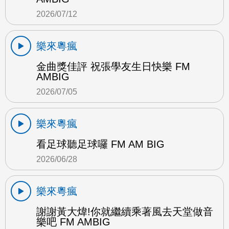
2026/07/12
樂來粵瘋
金曲獎佳評 祝張學友生日快樂 FM
AMBIG
2026/07/05
樂來粵瘋
看足球聽足球囉 FM AM BIG
2026/06/28
樂來粵瘋
謝謝黃大煒!你就繼續乘著風去天堂做音
樂吧 FM AMBIG