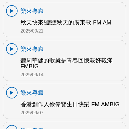
樂來粵瘋
秋天快來!聽聽秋天的廣東歌 FM AM
2025/09/21
樂來粵瘋
聽周華健的歌就是青春回憶載好載滿
FMBIG
2025/09/14
樂來粵瘋
香港創作人徐偉賢生日快樂 FM AMBIG
2025/09/07