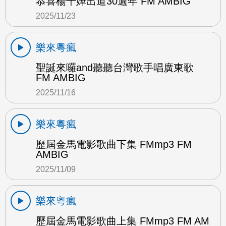
恭喜楊千嬅出道30週年 FM AMBIG
2025/11/23
樂來粵瘋
聖誕來囉and聽聽台灣歌手唱廣東歌
FM AMBIG
2025/11/16
樂來粵瘋
歷屆金馬電影歌曲下集 FMmp3 FM
AMBIG
2025/11/09
樂來粵瘋
歷屆金馬電影歌曲上集 FMmp3 FM AM