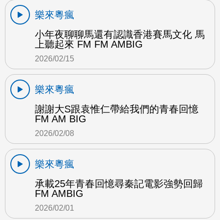
樂來粵瘋
小年夜聊聊馬還有認識香港賽馬文化 馬
上聽起來 FM FM AMBIG
2026/02/15
樂來粵瘋
謝謝大S跟袁惟仁帶給我們的青春回憶
FM AM BIG
2026/02/08
樂來粵瘋
承載25年青春回憶尋秦記電影強勢回歸
FM AMBIG
2026/02/01