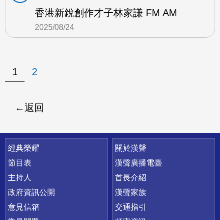
香港新銳創作才子林家謙 FM AM
2025/08/24
1
2
返回
快速連結
經典榮耀
關於漢聲
節目表
漢聲廣播電臺
主持人
首長介紹
政府資訊公開
漢聲家族
意見信箱
交通指引