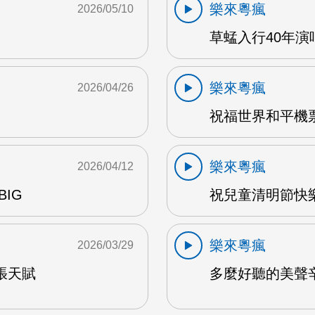
樂來粵瘋
2026/05/10
草蜢入行40年演唱
樂來粵瘋
2026/04/26
祝福世界和平機票
樂來粵瘋
2026/04/12
BIG
祝兒童清明節快樂 
樂來粵瘋
2026/03/29
張天賦
多麼好聽的美聲辛