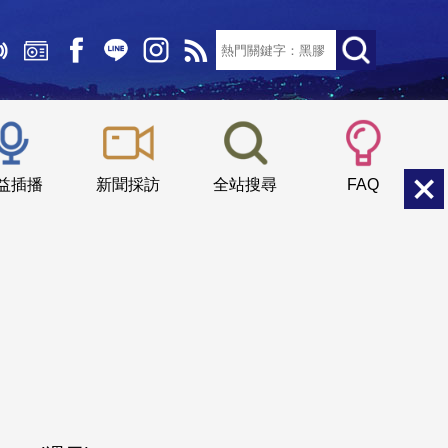
文字大小：
小
中
大
益插播
新聞採訪
全站搜尋
FAQ