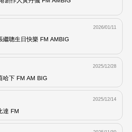
創作人黃丹儀 FM AMBIG
2026/01/11
繼聰生日快樂 FM AMBIG
2025/12/28
下 FM AM BIG
2025/12/14
達 FM