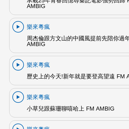
承載25年青春回憶尋秦記電影強勢回歸 
AMBIG
樂來粵瘋
周杰倫跟方文山的中國風提前先陪你過年
AMBIG
樂來粵瘋
歷史上的今天!新年就是要登高望遠 FM 
樂來粵瘋
小草兒跟蘇珊聊嘻哈上 FM AMBIG