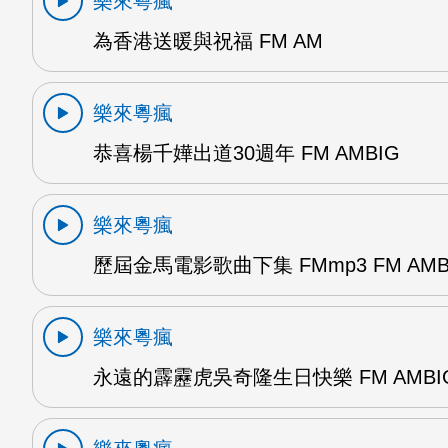
樂來粵瘋
為香港送暖與祝福 FM AM
樂來粵瘋
恭喜楊千嬅出道30週年 FM AMBIG
樂來粵瘋
歷屆金馬電影歌曲下集 FMmp3 FM AMB
樂來粵瘋
永遠的霹靂虎吳奇隆生日快樂 FM AMBI