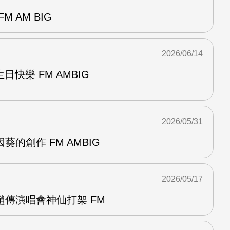
 AM BIG
2026/06/14
日快樂 FM AMBIG
2026/05/31
的創作 FM AMBIG
2026/05/17
傳演唱會神仙打架 FM