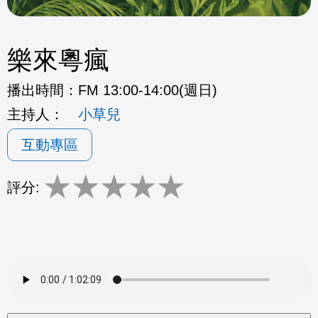
樂來粵瘋
播出時間：
FM 13:00-14:00(週日)
主持人：
小草兒
互動專區
★
★
★
★
★
評分: