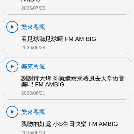
2026/07/05
樂來粵瘋
看足球聽足球囉 FM AM BIG
2026/06/28
樂來粵瘋
謝謝黃大煒!你就繼續乘著風去天堂做音
樂吧 FM AMBIG
2026/06/21
樂來粵瘋
親吻的好處 小S生日快樂 FM AMBIG
2026/06/14