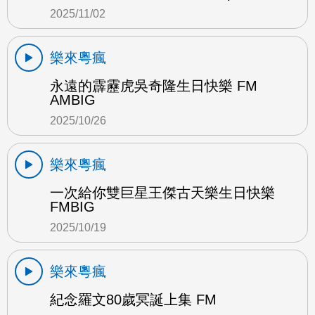
2025/11/02
樂來粵瘋
永遠的霹靂虎吳奇隆生日快樂 FM
AMBIG
2025/10/26
樂來粵瘋
一次給你雙巨星王傑古天樂生日快樂
FMBIG
2025/10/19
樂來粵瘋
紀念羅文80歲冥誕上集 FM