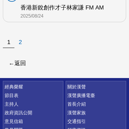
香港新銳創作才子林家謙 FM AM
2025/08/24
1
2
返回
快速連結
經典榮耀
關於漢聲
節目表
漢聲廣播電臺
主持人
首長介紹
政府資訊公開
漢聲家族
意見信箱
交通指引