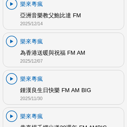
樂來粵瘋
亞洲音樂教父鮑比達 FM
2025/12/14
樂來粵瘋
為香港送暖與祝福 FM AM
2025/12/07
樂來粵瘋
鍾漢良生日快樂 FM AM BIG
2025/11/30
樂來粵瘋