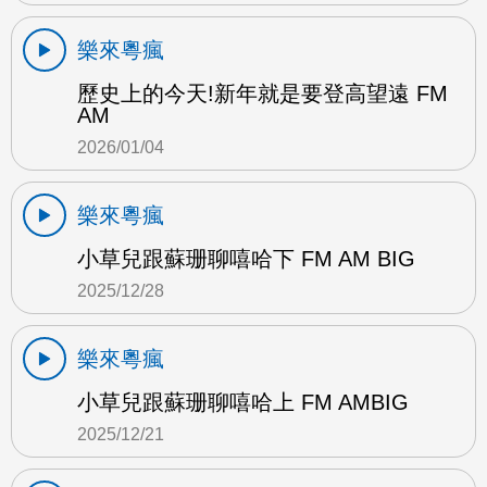
樂來粵瘋
歷史上的今天!新年就是要登高望遠 FM
AM
2026/01/04
樂來粵瘋
小草兒跟蘇珊聊嘻哈下 FM AM BIG
2025/12/28
樂來粵瘋
小草兒跟蘇珊聊嘻哈上 FM AMBIG
2025/12/21