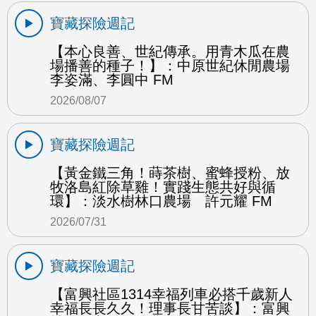
寶藏探險週記
【本心良善、世紀傳承。用青木瓜在農
場播善的種子！】：中原世紀休閒農場
李姿滿、李圓中 FM
2026/08/07
寶藏探險週記
【黃金鐵三角！蒔茶樹、蜜蜂授粉、放
牧洛島紅除草雞！實踐生態共好與循
環】：淡水樹林口農場 許元耀 FM
2026/07/31
寶藏探險週記
【富興社區1314幸福列車必搭千歲新人
幸福長長久久！理事長甘苦談】：富興