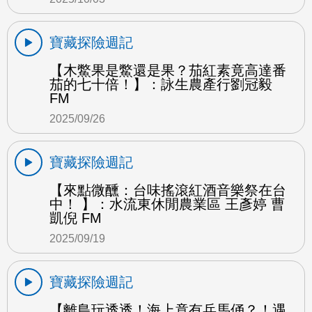
寶藏探險週記
【木鱉果是鱉還是果？茄紅素竟高達番
茄的七十倍！】：詠生農產行劉冠毅
FM
2025/09/26
寶藏探險週記
【來點微醺：台味搖滾紅酒音樂祭在台
中！ 】：水流東休閒農業區 王彥婷 曹
凱倪 FM
2025/09/19
寶藏探險週記
【離島玩透透！海上竟有兵馬俑？！遇