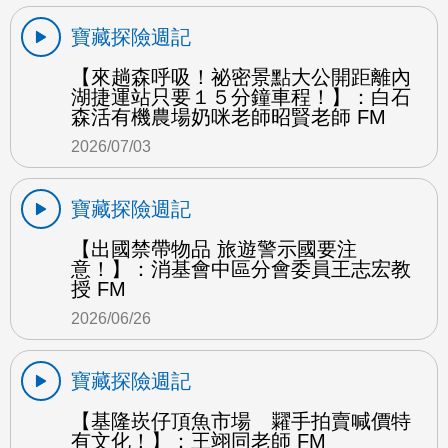
寶藏探險週記
【來趟森呼吸！祕密景點大公開距離內
湖捷運站只要１５分鐘車程！】：白石
森活有機農場奶咪老師昭賢老師 FM
2026/07/03
寶藏探險週記
【出國禁帶物品 旅遊警示國要注
意！】：消基會中區分會委員王志宏教
授 FM
2026/06/26
寶藏探險週記
【基隆崁仔頂魚市場 糶手拍賣喊價特
有文化！】：王翊同老師 FM