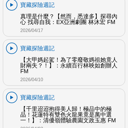
寶藏探險週記
真理是什麼？【然而，悉達多】探尋內
心 找尋自我：EX亞洲劇團 林沐宏 FM
2026/04/17
寶藏探險週記
【大甲媽起駕！為了零廢敬媽祖她竟人
財兩失？！】：永續百行林映如創辦人
FM
2026/04/10
寶藏探險週記
【千里迢迢抱得美人歸！極品中的極
品！花蓮特有雙色火龍果竟是萬中選
一！】：清優嶺體驗農園文政玉惠 FM