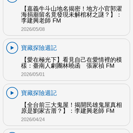
【嘉義牛斗山地名揭密！地方小官郭濯
海捐廟留名竟發現未解棺材之謎？】：
李建興老師 FM
2026/05/08
寶藏探險週記
【愛在極光下】看見自己在愛情裡的模
樣：臺南人劇團林曉函 張家禎 FM
2026/05/01
寶藏探險週記
【全台前三大鬼屋！揭開民雄鬼屋真相
原是劉家古厝？】：李建興老師 FM
2026/04/24