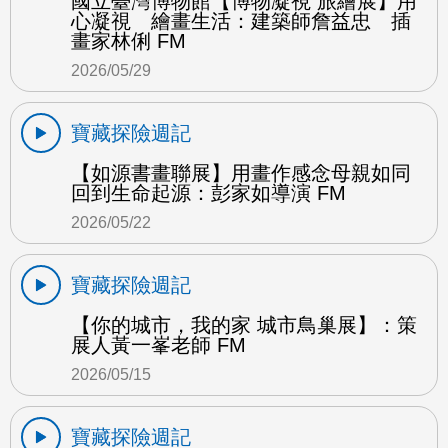
國立臺灣博物館【博物凝視 旅繪展】用
心凝視 繪畫生活：建築師詹益忠 插
畫家林俐 FM
2026/05/29
寶藏探險週記
【如源書畫聯展】用畫作感念母親如同
回到生命起源：彭家如導演 FM
2026/05/22
寶藏探險週記
【你的城市，我的家 城市鳥巢展】：策
展人黃一峯老師 FM
2026/05/15
寶藏探險週記