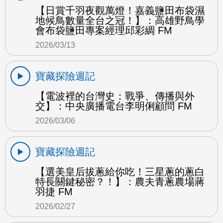
【日賞千羽夜觀萬燈！嘉義鹽田布袋濕
地候鳥數量全台之冠！】：高雄野鳥學
會布袋鹽田專案經理邱彩綢 FM
2026/03/13
寶藏探險週記
【電波裡的台灣史：戰爭、傳播與外
交】：中央廣播電台李明俐顧問 FM
2026/03/06
寶藏探險週記
【選美皇后拔蔥給你吃！三星蔥的蔥白
特長關鍵秘密？！】：農夫青蔥農場蔣
羽捷 FM
2026/02/27