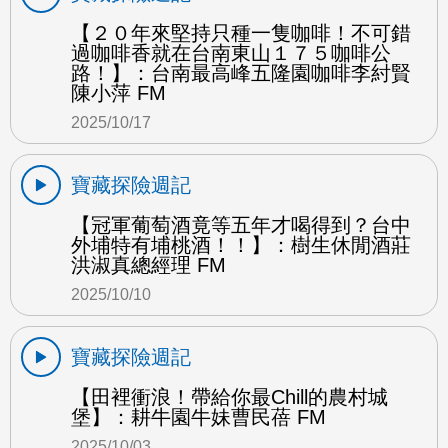
【２０年來堅持只種一隻咖啡！不可錯
過咖啡香就在台南東山１７５咖啡公
路！】：台南最高峰五隆園咖啡李紂賢
陳小萍 FM
2025/10/17
寶藏探險週記
【冠軍葡萄酒竟等五年才喝得到？台中
外埔特有埔桃酒！！】：樹生休閒酒莊
洪淑真總經理 FM
2025/10/10
寶藏探險週記
【田裡衝浪！帶給你最Chill的農村城
堡】：耕牛園牛妹曹民蓓 FM
2025/10/03