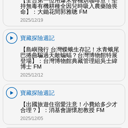
【全台第一位用爆米香機烘咖啡豆！堅
持無毒有機耕種全因兒時吸入農藥險喪
命】：大鋤花間郭雅聰 FM
2025/12/19
寶藏探險週記
【島嶼飛行 台灣蝶蛾生存記！水青蛾尾
巴捲曲騙過天敵蝙蝠？台灣博物館特展
登場】：台灣博物館典藏管理組吳士緯
博士 FM
2025/12/12
寶藏探險週記
【出國旅遊住宿愛注意！小費給多少才
合理？】：消基會謝懷恕教授 FM
2025/12/05