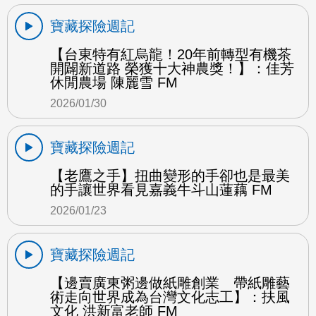
寶藏探險週記
【台東特有紅烏龍！20年前轉型有機茶
開闢新道路 榮獲十大神農獎！】：佳芳
休閒農場 陳麗雪 FM
2026/01/30
寶藏探險週記
【老鷹之手】扭曲變形的手卻也是最美
的手讓世界看見嘉義牛斗山蓮藕 FM
2026/01/23
寶藏探險週記
【邊賣廣東粥邊做紙雕創業 帶紙雕藝
術走向世界成為台灣文化志工】：扶風
文化 洪新富老師 FM