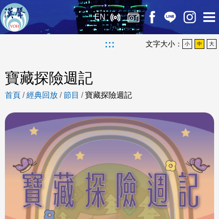
EN
:::
文字大小：
小
中
大
寶藏探險週記
首頁
/
經典回放
/
節目
/
寶藏探險週記