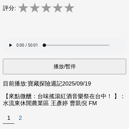
★
★
★
★
★
評分:
目前播放:
寶藏探險週記
2025/09/19
【來點微醺：台味搖滾紅酒音樂祭在台中！ 】：
水流東休閒農業區 王彥婷 曹凱倪 FM
1
2