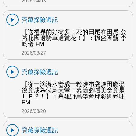
2026/04/03
寶藏探險週記
【送禮界的好樹多！花的田尾在田尾 公
路花園邊騎車邊賞花！】：楓盛園藝 李
畇儀 FM
2026/03/27
寶藏探險週記
【從一滴海水變成一粒鹽布袋鹽田廢曬
後竟成為候鳥天堂！嘉義必嚐美食竟是
ＬＰ？！】：高雄野鳥學會邱彩綢經理
FM
2026/03/20
寶藏探險週記