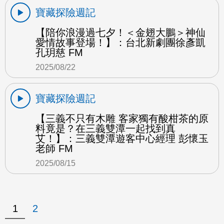
寶藏探險週記
【陪你浪漫過七夕！＜金翅大鵬＞神仙
愛情故事登場！】：台北新劇團徐彥凱
孔玥慈 FM
2025/08/22
寶藏探險週記
【三義不只有木雕 客家獨有酸柑茶的原
料竟是？在三義雙潭一起找到真
艾！】：三義雙潭遊客中心經理 彭懷玉
老師 FM
2025/08/15
1
2