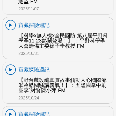
總監 FM
2025/11/07
寶藏探險週記
【科學x無人機x全民國防 第八屆平野科
學季11 23熱鬧登場！】 ：平野科學季
大會籌備主委徐子圭教授 FM
2025/10/31
寶藏探險週記
【野台戲改編真實故事觸動人心國際流
氓冷酷悶騷講義氣！】：五隆園掌中劇
團李ˊ紂賢陳小萍 FM
2025/10/24
寶藏探險週記