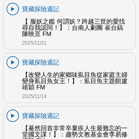
寶藏探險週記
【 服妖之鑑 何謂妖？跨越三世的愛找
尋自我認同！】：台南人劇團 崔台鎬
陳映亘 FM
2025/11/21
寶藏探險週記
【改變人生的家鄉味虱目魚從家庭主婦
變身虱目魚女王！】：虱目魚主題館盧
靖穎 FM
2025/11/14
寶藏探險週記
【驀然回首非常辛棄疾人生最難忘的一
堂國文課！】：趨勢文教基金會李易修