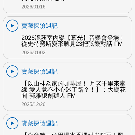
2026/01/16
寶藏探險週記
2026涴莎室內樂【幕光】音樂會登場！
從史特勞斯變形聽見23把弦樂對話 FM
2026/01/02
寶藏探險週記
【以山林為家的咖啡屋！ 月老千里來牽
線 愛人竟不小心迷了路？！】：大鋤花
間 郭雅聰創辦人 FM
2025/12/26
寶藏探險週記