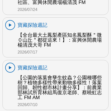
社區、富興休閒農場楊清茂 FM
2026/07/24
寶藏探險週記
【全台最大土鳳梨產區知名鳳梨酥＂微
０山丘＂都從這來！】：富興休閒農場
楊清茂大哥 FM
2026/07/17
寶藏探險週記
【公園的落葉會孳生蚊蟲？公園種哪些
樹？植物多樣性帶來動物多樣性！落葉
回歸、韌性都市林計畫分享】：前農業
部林試所育林組馬復京老師、蔡曉虹志
工 FM AM
2026/07/10