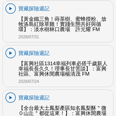
寶藏探險週記
【黃金鐵三角！蒔茶樹、蜜蜂授粉、放
牧洛島紅除草雞！實踐生態共好與循
環】：淡水樹林口農場 許元耀 FM
2026/07/31
寶藏探險週記
【富興社區1314幸福列車必搭千歲新人
幸福長長久久！理事長甘苦談】：富興
社區、富興休閒農場楊清茂 FM
2026/07/24
寶藏探險週記
【全台最大土鳳梨產區知名鳳梨酥＂微
０山丘＂都從這來！】：富興休閒農場