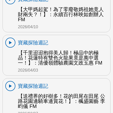
【大甲媽起駕！為了零廢敬媽祖她竟人
財兩失？！】：永續百行林映如創辦人
FM
2026/04/10
寶藏探險週記
【千里迢迢抱得美人歸！極品中的極
品！花蓮特有雙色火龍果竟是萬中選
一！】：清優嶺體驗農園文政玉惠 FM
2026/04/03
寶藏探險週記
【送禮界的好樹多！花的田尾在田尾 公
路花園邊騎車邊賞花！】：楓盛園藝 李
畇儀 FM