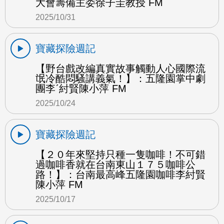
大會籌備主委徐子圭教授 FM
2025/10/31
寶藏探險週記
【野台戲改編真實故事觸動人心國際流
氓冷酷悶騷講義氣！】：五隆園掌中劇
團李ˊ紂賢陳小萍 FM
2025/10/24
寶藏探險週記
【２０年來堅持只種一隻咖啡！不可錯
過咖啡香就在台南東山１７５咖啡公
路！】：台南最高峰五隆園咖啡李紂賢
陳小萍 FM
2025/10/17