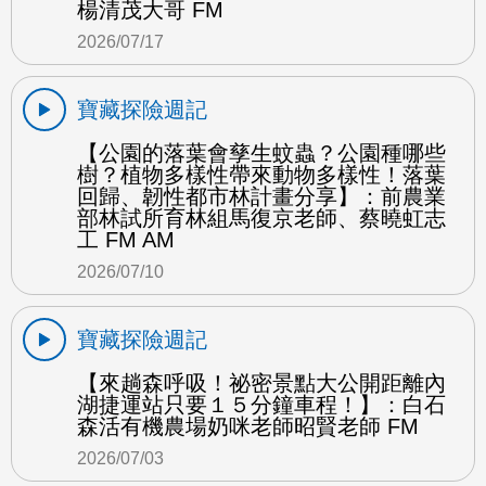
楊清茂大哥 FM
2026/07/17
寶藏探險週記
【公園的落葉會孳生蚊蟲？公園種哪些
樹？植物多樣性帶來動物多樣性！落葉
回歸、韌性都市林計畫分享】：前農業
部林試所育林組馬復京老師、蔡曉虹志
工 FM AM
2026/07/10
寶藏探險週記
【來趟森呼吸！祕密景點大公開距離內
湖捷運站只要１５分鐘車程！】：白石
森活有機農場奶咪老師昭賢老師 FM
2026/07/03