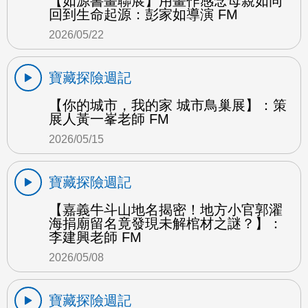
【如源書畫聯展】用畫作感念母親如同
回到生命起源：彭家如導演 FM
2026/05/22
寶藏探險週記
【你的城市，我的家 城市鳥巢展】：策
展人黃一峯老師 FM
2026/05/15
寶藏探險週記
【嘉義牛斗山地名揭密！地方小官郭濯
海捐廟留名竟發現未解棺材之謎？】：
李建興老師 FM
2026/05/08
寶藏探險週記