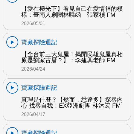
【愛在極光下】看見自己在愛情裡的模
樣：臺南人劇團林曉函 張家禎 FM
2026/05/01
寶藏探險週記
【全台前三大鬼屋！揭開民雄鬼屋真相
原是劉家古厝？】：李建興老師 FM
2026/04/24
寶藏探險週記
真理是什麼？【然而，悉達多】探尋內
心 找尋自我：EX亞洲劇團 林沐宏 FM
2026/04/17
寶藏探險週記