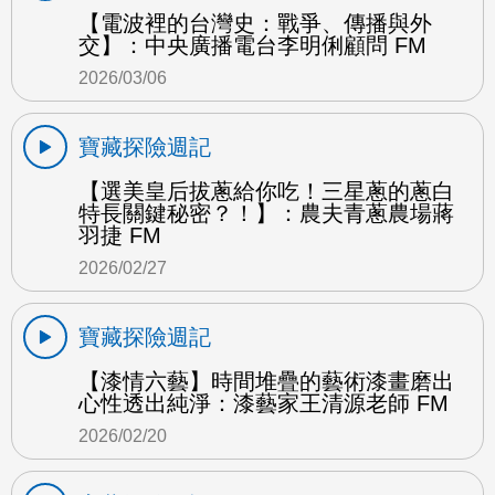
【電波裡的台灣史：戰爭、傳播與外
交】：中央廣播電台李明俐顧問 FM
2026/03/06
寶藏探險週記
【選美皇后拔蔥給你吃！三星蔥的蔥白
特長關鍵秘密？！】：農夫青蔥農場蔣
羽捷 FM
2026/02/27
寶藏探險週記
【漆情六藝】時間堆疊的藝術漆畫磨出
心性透出純淨：漆藝家王清源老師 FM
2026/02/20