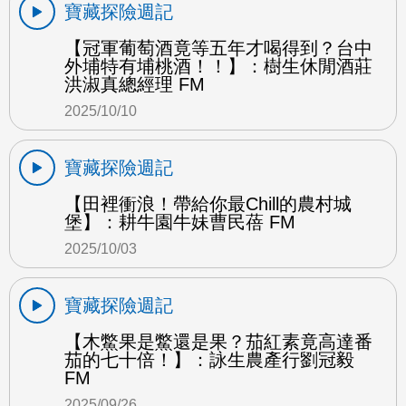
寶藏探險週記
【冠軍葡萄酒竟等五年才喝得到？台中
外埔特有埔桃酒！！】：樹生休閒酒莊
洪淑真總經理 FM
2025/10/10
寶藏探險週記
【田裡衝浪！帶給你最Chill的農村城
堡】：耕牛園牛妹曹民蓓 FM
2025/10/03
寶藏探險週記
【木鱉果是鱉還是果？茄紅素竟高達番
茄的七十倍！】：詠生農產行劉冠毅
FM
2025/09/26