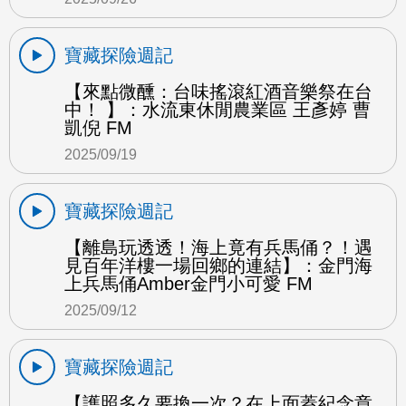
寶藏探險週記
【來點微醺：台味搖滾紅酒音樂祭在台
中！ 】：水流東休閒農業區 王彥婷 曹
凱倪 FM
2025/09/19
寶藏探險週記
【離島玩透透！海上竟有兵馬俑？！遇
見百年洋樓一場回鄉的連結】：金門海
上兵馬俑Amber金門小可愛 FM
2025/09/12
寶藏探險週記
【護照多久要換一次？在上面蓋紀念章