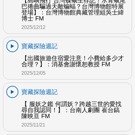
【島嶼飛行 台灣蝶蛾生存記！水青蛾尾
巴捲曲騙過天敵蝙蝠？台灣博物館特展
登場】：台灣博物館典藏管理組吳士緯
博士 FM
2025/12/12
寶藏探險週記
【出國旅遊住宿愛注意！小費給多少才
合理？】：消基會謝懷恕教授 FM
2025/12/05
寶藏探險週記
【 服妖之鑑 何謂妖？跨越三世的愛找
尋自我認同！】：台南人劇團 崔台鎬
陳映亘 FM
2025/11/21