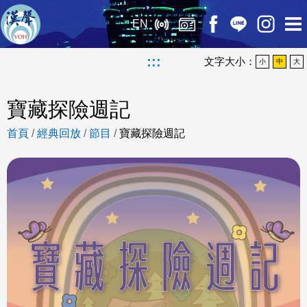
EN
:::
文字大小：
小
中
大
寶藏探險週記
首頁
/
經典回放
/
節目
/
寶藏探險週記