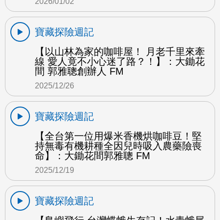
2026/01/02
寶藏探險週記
【以山林為家的咖啡屋！ 月老千里來牽
線 愛人竟不小心迷了路？！】：大鋤花
間 郭雅聰創辦人 FM
2025/12/26
寶藏探險週記
【全台第一位用爆米香機烘咖啡豆！堅
持無毒有機耕種全因兒時吸入農藥險喪
命】：大鋤花間郭雅聰 FM
2025/12/19
寶藏探險週記