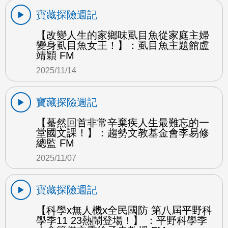
寶藏探險週記
【改變人生的家鄉味虱目魚從家庭主婦
變身虱目魚女王！】：虱目魚主題館盧
靖穎 FM
2025/11/14
寶藏探險週記
【驀然回首非常辛棄疾人生最難忘的一
堂國文課！】：趨勢文教基金會李易修
總監 FM
2025/11/07
寶藏探險週記
【科學x無人機x全民國防 第八屆平野科
學季11 23熱鬧登場！】 ：平野科學季