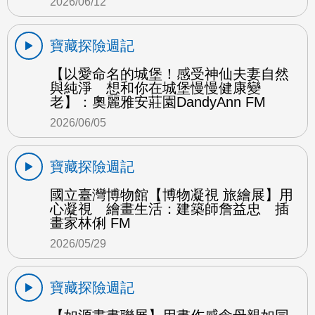
2026/06/12
寶藏探險週記
【以愛命名的城堡！感受神仙夫妻自然
與純淨 想和你在城堡慢慢健康變
老】：奧麗雅安莊園DandyAnn FM
2026/06/05
寶藏探險週記
國立臺灣博物館【博物凝視 旅繪展】用
心凝視 繪畫生活：建築師詹益忠 插
畫家林俐 FM
2026/05/29
寶藏探險週記