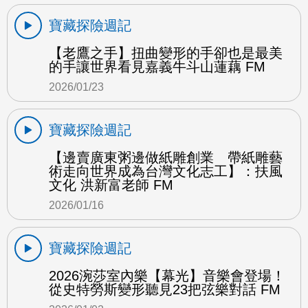
寶藏探險週記
【老鷹之手】扭曲變形的手卻也是最美
的手讓世界看見嘉義牛斗山蓮藕 FM
2026/01/23
寶藏探險週記
【邊賣廣東粥邊做紙雕創業 帶紙雕藝
術走向世界成為台灣文化志工】：扶風
文化 洪新富老師 FM
2026/01/16
寶藏探險週記
2026涴莎室內樂【幕光】音樂會登場！
從史特勞斯變形聽見23把弦樂對話 FM