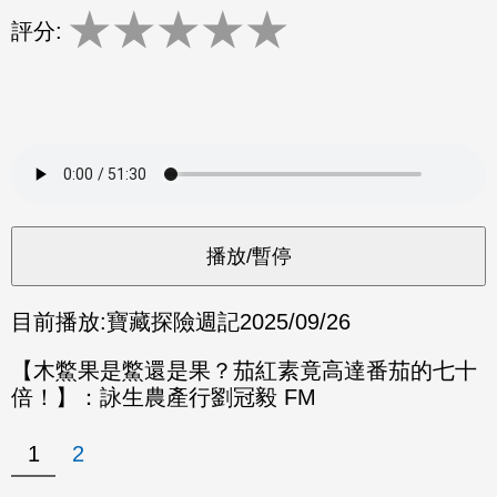
★
★
★
★
★
評分:
目前播放:
寶藏探險週記
2025/09/26
【木鱉果是鱉還是果？茄紅素竟高達番茄的七十
倍！】：詠生農產行劉冠毅 FM
1
2