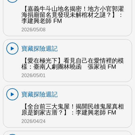
【嘉義牛斗山地名揭密！地方小官郭濯
海捐廟留名竟發現未解棺材之謎？】：
李建興老師 FM
2026/05/08
寶藏探險週記
【愛在極光下】看見自己在愛情裡的模
樣：臺南人劇團林曉函 張家禎 FM
2026/05/01
寶藏探險週記
【全台前三大鬼屋！揭開民雄鬼屋真相
原是劉家古厝？】：李建興老師 FM
2026/04/24