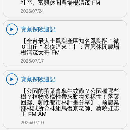
社區、富興休閒農場楊清茂 FM
2026/07/24
寶藏探險週記
【全台最大土鳳梨產區知名鳳梨酥＂微
０山丘＂都從這來！】：富興休閒農場
楊清茂大哥 FM
2026/07/17
寶藏探險週記
【公園的落葉會孳生蚊蟲？公園種哪些
樹？植物多樣性帶來動物多樣性！落葉
回歸、韌性都市林計畫分享】：前農業
部林試所育林組馬復京老師、蔡曉虹志
工 FM AM
2026/07/10