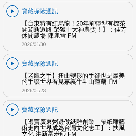
寶藏探險週記
【台東特有紅烏龍！20年前轉型有機茶
開闢新道路 榮獲十大神農獎！】：佳芳
休閒農場 陳麗雪 FM
2026/01/30
寶藏探險週記
【老鷹之手】扭曲變形的手卻也是最美
的手讓世界看見嘉義牛斗山蓮藕 FM
2026/01/23
寶藏探險週記
【邊賣廣東粥邊做紙雕創業 帶紙雕藝
術走向世界成為台灣文化志工】：扶風
文化 洪新富老師 FM