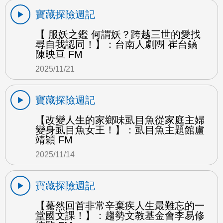
寶藏探險週記
【 服妖之鑑 何謂妖？跨越三世的愛找
尋自我認同！】：台南人劇團 崔台鎬
陳映亘 FM
2025/11/21
寶藏探險週記
【改變人生的家鄉味虱目魚從家庭主婦
變身虱目魚女王！】：虱目魚主題館盧
靖穎 FM
2025/11/14
寶藏探險週記
【驀然回首非常辛棄疾人生最難忘的一
堂國文課！】：趨勢文教基金會李易修