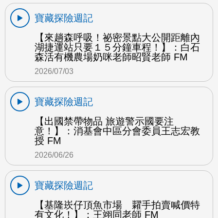
寶藏探險週記
【來趟森呼吸！祕密景點大公開距離內
湖捷運站只要１５分鐘車程！】：白石
森活有機農場奶咪老師昭賢老師 FM
2026/07/03
寶藏探險週記
【出國禁帶物品 旅遊警示國要注
意！】：消基會中區分會委員王志宏教
授 FM
2026/06/26
寶藏探險週記
【基隆崁仔頂魚市場 糶手拍賣喊價特
有文化！】：王翊同老師 FM