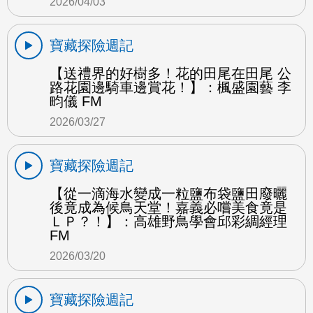
2026/04/03
寶藏探險週記
【送禮界的好樹多！花的田尾在田尾 公
路花園邊騎車邊賞花！】：楓盛園藝 李
畇儀 FM
2026/03/27
寶藏探險週記
【從一滴海水變成一粒鹽布袋鹽田廢曬
後竟成為候鳥天堂！嘉義必嚐美食竟是
ＬＰ？！】：高雄野鳥學會邱彩綢經理
FM
2026/03/20
寶藏探險週記