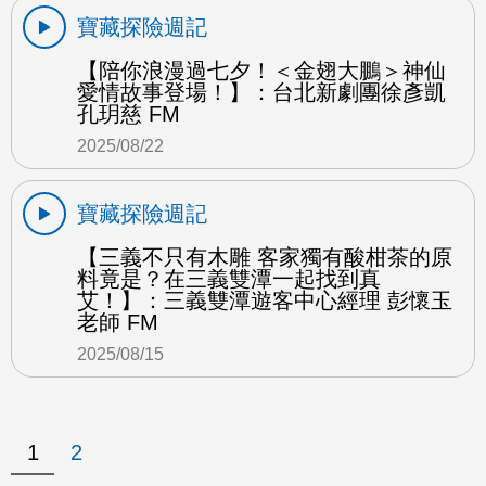
寶藏探險週記
【陪你浪漫過七夕！＜金翅大鵬＞神仙
愛情故事登場！】：台北新劇團徐彥凱
孔玥慈 FM
2025/08/22
寶藏探險週記
【三義不只有木雕 客家獨有酸柑茶的原
料竟是？在三義雙潭一起找到真
艾！】：三義雙潭遊客中心經理 彭懷玉
老師 FM
2025/08/15
1
2