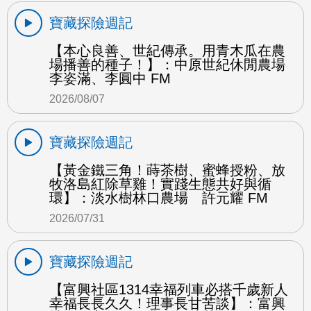
寶藏探險週記
【本心良善、世紀傳承。用青木瓜在農
場播善的種子！】：中原世紀休閒農場
李姿滿、李圓中 FM
2026/08/07
寶藏探險週記
【黃金鐵三角！蒔茶樹、蜜蜂授粉、放
牧洛島紅除草雞！實踐生態共好與循
環】：淡水樹林口農場 許元耀 FM
2026/07/31
寶藏探險週記
【富興社區1314幸福列車必搭千歲新人
幸福長長久久！理事長甘苦談】：富興