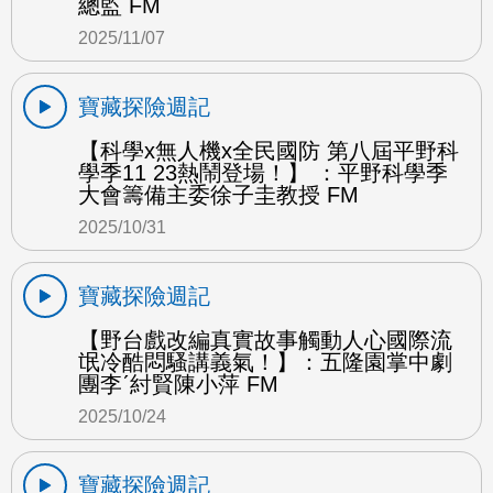
總監 FM
2025/11/07
寶藏探險週記
【科學x無人機x全民國防 第八屆平野科
學季11 23熱鬧登場！】 ：平野科學季
大會籌備主委徐子圭教授 FM
2025/10/31
寶藏探險週記
【野台戲改編真實故事觸動人心國際流
氓冷酷悶騷講義氣！】：五隆園掌中劇
團李ˊ紂賢陳小萍 FM
2025/10/24
寶藏探險週記