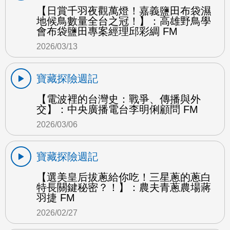
【日賞千羽夜觀萬燈！嘉義鹽田布袋濕
地候鳥數量全台之冠！】：高雄野鳥學
會布袋鹽田專案經理邱彩綢 FM
2026/03/13
寶藏探險週記
【電波裡的台灣史：戰爭、傳播與外
交】：中央廣播電台李明俐顧問 FM
2026/03/06
寶藏探險週記
【選美皇后拔蔥給你吃！三星蔥的蔥白
特長關鍵秘密？！】：農夫青蔥農場蔣
羽捷 FM
2026/02/27