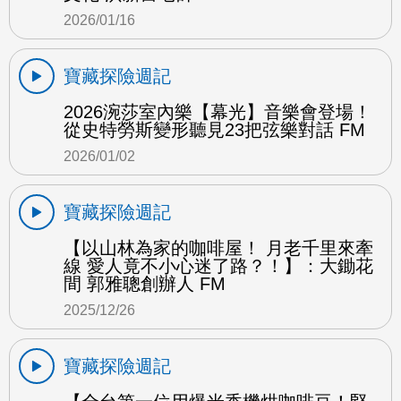
2026/01/16
寶藏探險週記
2026涴莎室內樂【幕光】音樂會登場！
從史特勞斯變形聽見23把弦樂對話 FM
2026/01/02
寶藏探險週記
【以山林為家的咖啡屋！ 月老千里來牽
線 愛人竟不小心迷了路？！】：大鋤花
間 郭雅聰創辦人 FM
2025/12/26
寶藏探險週記