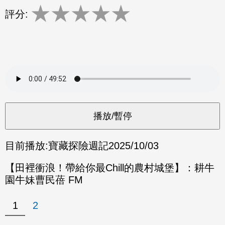
★
★
★
★
★
評分:
目前播放:
寶藏探險週記
2025/10/03
【田裡衝浪！帶給你最Chill的農村城堡】：耕牛
園牛妹曹民蓓 FM
1
2