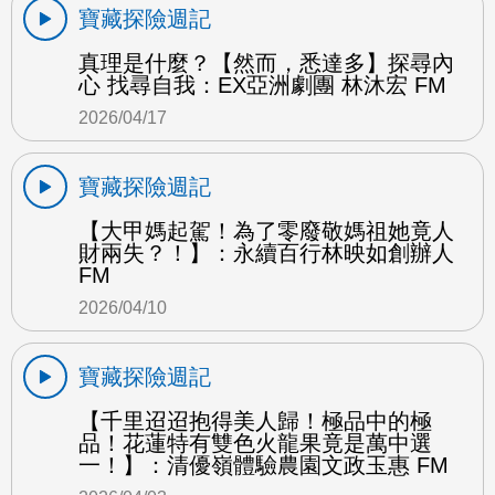
寶藏探險週記
真理是什麼？【然而，悉達多】探尋內
心 找尋自我：EX亞洲劇團 林沐宏 FM
2026/04/17
寶藏探險週記
【大甲媽起駕！為了零廢敬媽祖她竟人
財兩失？！】：永續百行林映如創辦人
FM
2026/04/10
寶藏探險週記
【千里迢迢抱得美人歸！極品中的極
品！花蓮特有雙色火龍果竟是萬中選
一！】：清優嶺體驗農園文政玉惠 FM