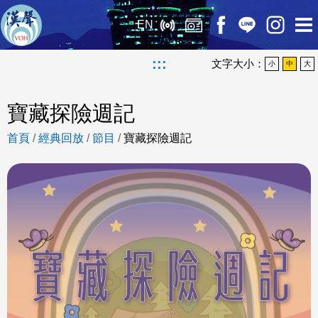
EN
:::
文字大小：
小
中
大
寶藏探險週記
首頁
/
經典回放
/
節目
/
寶藏探險週記