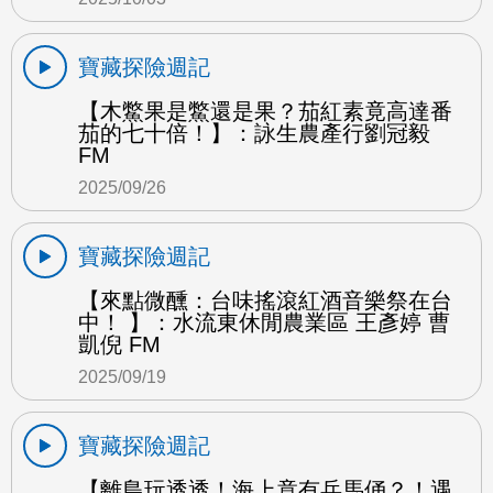
寶藏探險週記
【木鱉果是鱉還是果？茄紅素竟高達番
茄的七十倍！】：詠生農產行劉冠毅
FM
2025/09/26
寶藏探險週記
【來點微醺：台味搖滾紅酒音樂祭在台
中！ 】：水流東休閒農業區 王彥婷 曹
凱倪 FM
2025/09/19
寶藏探險週記
【離島玩透透！海上竟有兵馬俑？！遇