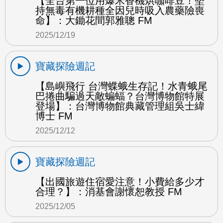
【全台第一位用爆米香機烘咖啡豆！堅
持無毒有機耕種全因兒時吸入農藥險喪
命】：大鋤花間郭雅聰 FM
2025/12/19
寶藏探險週記
【島嶼飛行 台灣蝶蛾生存記！水青蛾尾
巴捲曲騙過天敵蝙蝠？台灣博物館特展
登場】：台灣博物館典藏管理組吳士緯
博士 FM
2025/12/12
寶藏探險週記
【出國旅遊住宿愛注意！小費給多少才
合理？】：消基會謝懷恕教授 FM
2025/12/05