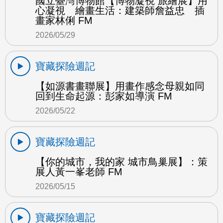
國立臺灣博物館【博物凝視 旅繪展】用
心凝視 繪畫生活：建築師詹益忠 插
畫家林俐 FM
2026/05/29
寶藏探險週記
【如源書畫聯展】用畫作感念母親如同
回到生命起源：彭家如導演 FM
2026/05/22
寶藏探險週記
【你的城市，我的家 城市鳥巢展】：策
展人黃一峯老師 FM
2026/05/15
寶藏探險週記