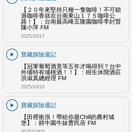
【２０年來堅持只種一隻咖啡！不可錯
過咖啡香就在台南東山１７５咖啡公
路！】：台南最高峰五隆園咖啡李紂賢
陳小萍 FM
2025/10/17
寶藏探險週記
【冠軍葡萄酒竟等五年才喝得到？台中
外埔特有埔桃酒！！】：樹生休閒酒莊
洪淑真總經理 FM
2025/10/10
寶藏探險週記
【田裡衝浪！帶給你最Chill的農村城
堡】：耕牛園牛妹曹民蓓 FM
2025/10/03