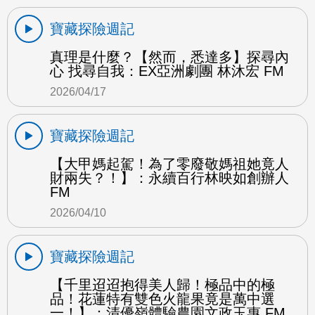
寶藏探險週記
真理是什麼？【然而，悉達多】探尋內
心 找尋自我：EX亞洲劇團 林沐宏 FM
2026/04/17
寶藏探險週記
【大甲媽起駕！為了零廢敬媽祖她竟人
財兩失？！】：永續百行林映如創辦人
FM
2026/04/10
寶藏探險週記
【千里迢迢抱得美人歸！極品中的極
品！花蓮特有雙色火龍果竟是萬中選
一！】：清優嶺體驗農園文政玉惠 FM