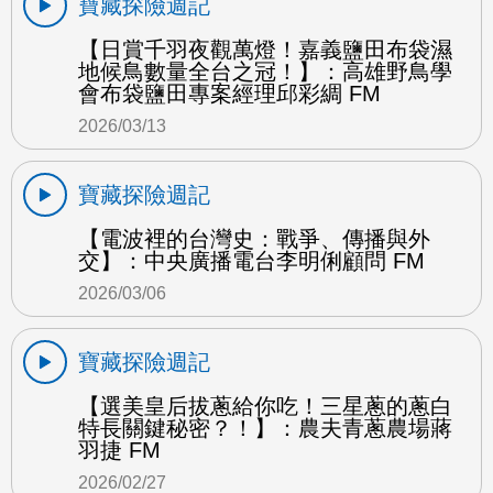
寶藏探險週記
【日賞千羽夜觀萬燈！嘉義鹽田布袋濕
地候鳥數量全台之冠！】：高雄野鳥學
會布袋鹽田專案經理邱彩綢 FM
2026/03/13
寶藏探險週記
【電波裡的台灣史：戰爭、傳播與外
交】：中央廣播電台李明俐顧問 FM
2026/03/06
寶藏探險週記
【選美皇后拔蔥給你吃！三星蔥的蔥白
特長關鍵秘密？！】：農夫青蔥農場蔣
羽捷 FM
2026/02/27