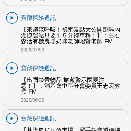
寶藏探險週記
【來趟森呼吸！祕密景點大公開距離內
湖捷運站只要１５分鐘車程！】：白石
森活有機農場奶咪老師昭賢老師 FM
2026/07/03
寶藏探險週記
【出國禁帶物品 旅遊警示國要注
意！】：消基會中區分會委員王志宏教
授 FM
2026/06/26
寶藏探險週記
【基隆崁仔頂魚市場 糶手拍賣喊價特