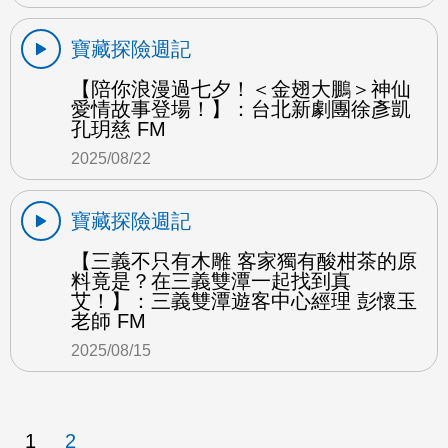
寶藏探險週記
【陪你浪漫過七夕！＜金翅大鵬＞神仙
愛情故事登場！】：台北新劇團徐彥凱
孔玥慈 FM
2025/08/22
寶藏探險週記
【三義不只有木雕 客家獨有酸柑茶的原
料竟是？在三義雙潭一起找到真
艾！】：三義雙潭遊客中心經理 彭懷玉
老師 FM
2025/08/15
1
2