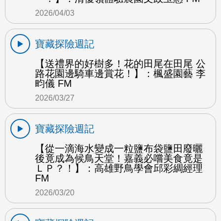
2026/04/03
寶藏探險週記
【送禮界的好樹多！花的田尾在田尾 公
路花園邊騎車邊賞花！】：楓盛園藝 李
畇儀 FM
2026/03/27
寶藏探險週記
【從一滴海水變成一粒鹽布袋鹽田廢曬
後竟成為候鳥天堂！嘉義必嚐美食竟是
ＬＰ？！】：高雄野鳥學會邱彩綢經理
FM
2026/03/20