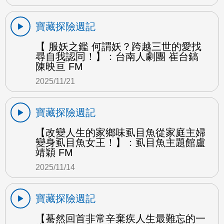
寶藏探險週記
【 服妖之鑑 何謂妖？跨越三世的愛找
尋自我認同！】：台南人劇團 崔台鎬
陳映亘 FM
2025/11/21
寶藏探險週記
【改變人生的家鄉味虱目魚從家庭主婦
變身虱目魚女王！】：虱目魚主題館盧
靖穎 FM
2025/11/14
寶藏探險週記
【驀然回首非常辛棄疾人生最難忘的一