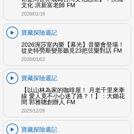
文化 洪新富老師 FM
2026/01/16
寶藏探險週記
2026涴莎室內樂【幕光】音樂會登場！
從史特勞斯變形聽見23把弦樂對話 FM
2026/01/02
寶藏探險週記
【以山林為家的咖啡屋！ 月老千里來牽
線 愛人竟不小心迷了路？！】：大鋤花
間 郭雅聰創辦人 FM
2025/12/26
寶藏探險週記