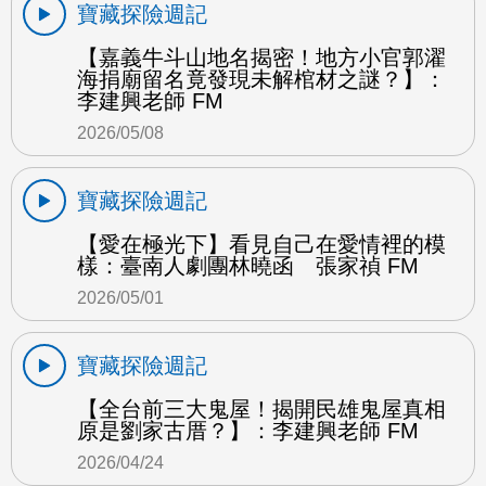
寶藏探險週記
【嘉義牛斗山地名揭密！地方小官郭濯
海捐廟留名竟發現未解棺材之謎？】：
李建興老師 FM
2026/05/08
寶藏探險週記
【愛在極光下】看見自己在愛情裡的模
樣：臺南人劇團林曉函 張家禎 FM
2026/05/01
寶藏探險週記
【全台前三大鬼屋！揭開民雄鬼屋真相
原是劉家古厝？】：李建興老師 FM
2026/04/24