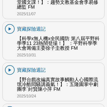
堂國文課！】：趨勢文教基金會李易修
總監 FM
2025/11/07
寶藏探險週記
【科學x無人機x全民國防 第八屆平野科
學季11 23熱鬧登場！】 ：平野科學季
大會籌備主委徐子圭教授 FM
2025/10/31
寶藏探險週記
【野台戲改編真實故事觸動人心國際流
氓冷酷悶騷講義氣！】：五隆園掌中劇
團李ˊ紂賢陳小萍 FM
2025/10/24