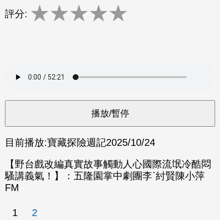
★
★
★
★
★
評分:
目前播放:
寶藏探險週記
2025/10/24
【野台戲改編真實故事觸動人心國際流氓冷酷悶
騷講義氣！】：五隆園掌中劇團李ˊ紂賢陳小萍
FM
1
2