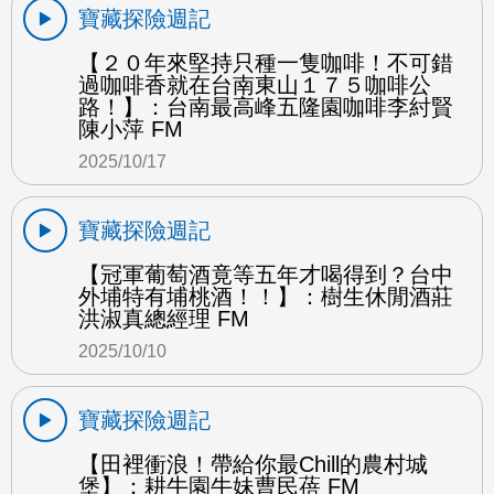
寶藏探險週記
【２０年來堅持只種一隻咖啡！不可錯
過咖啡香就在台南東山１７５咖啡公
路！】：台南最高峰五隆園咖啡李紂賢
陳小萍 FM
2025/10/17
寶藏探險週記
【冠軍葡萄酒竟等五年才喝得到？台中
外埔特有埔桃酒！！】：樹生休閒酒莊
洪淑真總經理 FM
2025/10/10
寶藏探險週記
【田裡衝浪！帶給你最Chill的農村城
堡】：耕牛園牛妹曹民蓓 FM