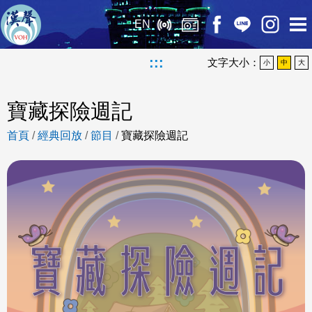
EN
:::
文字大小：
小
中
大
寶藏探險週記
首頁
/
經典回放
/
節目
/
寶藏探險週記