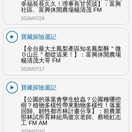
幸福長長久久！理事長甘苦談】：富興
社區、富興休閒農場楊清茂 FM
2026/07/24
寶藏探險週記
【全台最大土鳳梨產區知名鳳梨酥＂微
０山丘＂都從這來！】：富興休閒農場
楊清茂大哥 FM
2026/07/17
寶藏探險週記
【公園的落葉會孳生蚊蟲？公園種哪些
樹？植物多樣性帶來動物多樣性！落葉
回歸、韌性都市林計畫分享】：前農業
部林試所育林組馬復京老師、蔡曉虹志
工 FM AM
2026/07/10