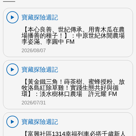
寶藏探險週記
【本心良善、世紀傳承。用青木瓜在農
場播善的種子！】：中原世紀休閒農場
李姿滿、李圓中 FM
2026/08/07
寶藏探險週記
【黃金鐵三角！蒔茶樹、蜜蜂授粉、放
牧洛島紅除草雞！實踐生態共好與循
環】：淡水樹林口農場 許元耀 FM
2026/07/31
寶藏探險週記
【富興社區1314幸福列車必搭千歲新人