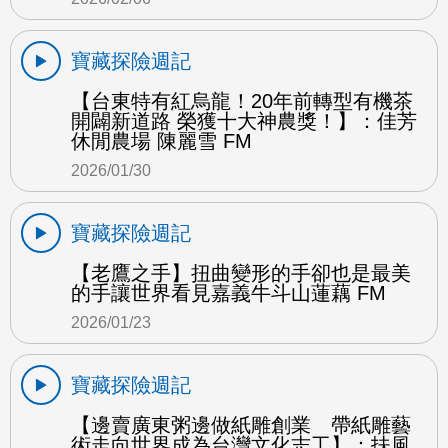
寶藏探險週記
【台東特有紅烏龍！20年前轉型有機茶
開闢新道路 榮獲十大神農獎！】：佳芳
休閒農場 陳麗雪 FM
2026/01/30
寶藏探險週記
【老鷹之手】扭曲變形的手卻也是最美
的手讓世界看見嘉義牛斗山蓮藕 FM
2026/01/23
寶藏探險週記
【邊賣廣東粥邊做紙雕創業 帶紙雕藝
術走向世界成為台灣文化志工】：扶風