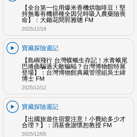
【全台第一位用爆米香機烘咖啡豆！堅
持無毒有機耕種全因兒時吸入農藥險喪
命】：大鋤花間郭雅聰 FM
2025/12/19
寶藏探險週記
【島嶼飛行 台灣蝶蛾生存記！水青蛾尾
巴捲曲騙過天敵蝙蝠？台灣博物館特展
登場】：台灣博物館典藏管理組吳士緯
博士 FM
2025/12/12
寶藏探險週記
【出國旅遊住宿愛注意！小費給多少才
合理？】：消基會謝懷恕教授 FM
2025/12/05