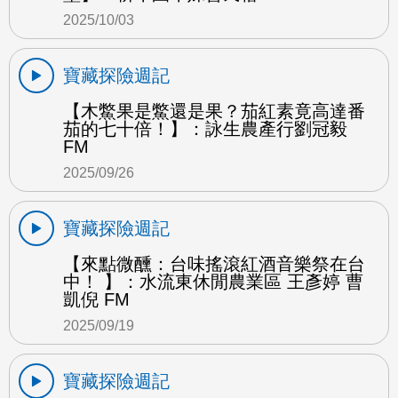
2025/10/03
寶藏探險週記
【木鱉果是鱉還是果？茄紅素竟高達番
茄的七十倍！】：詠生農產行劉冠毅
FM
2025/09/26
寶藏探險週記
【來點微醺：台味搖滾紅酒音樂祭在台
中！ 】：水流東休閒農業區 王彥婷 曹
凱倪 FM
2025/09/19
寶藏探險週記