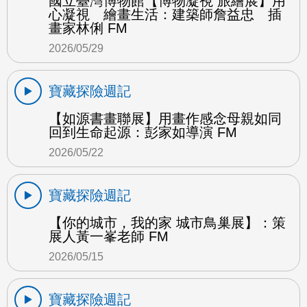
國立臺灣博物館【博物凝視 旅繪展】用
心凝視 繪畫生活：建築師詹益忠 插
畫家林俐 FM
2026/05/29
寶藏探險週記
【如源書畫聯展】用畫作感念母親如同
回到生命起源：彭家如導演 FM
2026/05/22
寶藏探險週記
【你的城市，我的家 城市鳥巢展】：策
展人黃一峯老師 FM
2026/05/15
寶藏探險週記