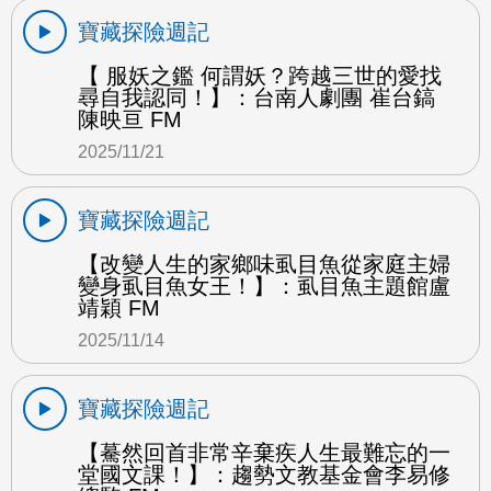
寶藏探險週記
【 服妖之鑑 何謂妖？跨越三世的愛找
尋自我認同！】：台南人劇團 崔台鎬
陳映亘 FM
2025/11/21
寶藏探險週記
【改變人生的家鄉味虱目魚從家庭主婦
變身虱目魚女王！】：虱目魚主題館盧
靖穎 FM
2025/11/14
寶藏探險週記
【驀然回首非常辛棄疾人生最難忘的一
堂國文課！】：趨勢文教基金會李易修