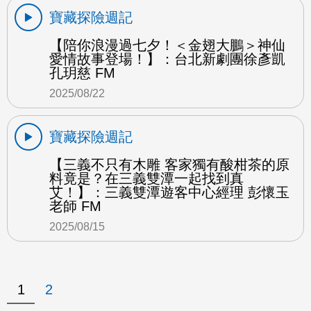
寶藏探險週記
【陪你浪漫過七夕！＜金翅大鵬＞神仙
愛情故事登場！】：台北新劇團徐彥凱
孔玥慈 FM
2025/08/22
寶藏探險週記
【三義不只有木雕 客家獨有酸柑茶的原
料竟是？在三義雙潭一起找到真
艾！】：三義雙潭遊客中心經理 彭懷玉
老師 FM
2025/08/15
1
2