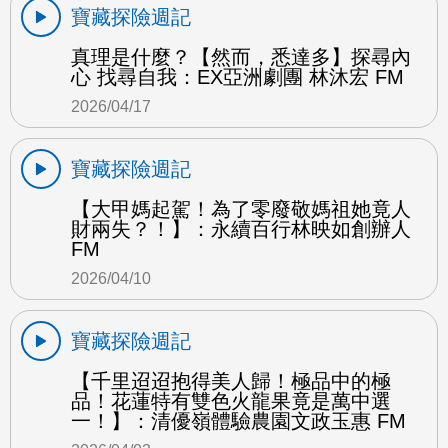
寶藏探險週記
真理是什麼？【然而，悉達多】探尋內
心 找尋自我：EX亞洲劇團 林沐宏 FM
2026/04/17
寶藏探險週記
【大甲媽起駕！為了零廢敬媽祖她竟人
財兩失？！】：永續百行林映如創辦人
FM
2026/04/10
寶藏探險週記
【千里迢迢抱得美人歸！極品中的極
品！花蓮特有雙色火龍果竟是萬中選
一！】：清優嶺體驗農園文政玉惠 FM