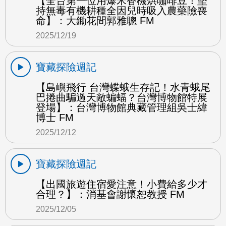
【全台第一位用爆米香機烘咖啡豆！堅
持無毒有機耕種全因兒時吸入農藥險喪
命】：大鋤花間郭雅聰 FM
2025/12/19
寶藏探險週記
【島嶼飛行 台灣蝶蛾生存記！水青蛾尾
巴捲曲騙過天敵蝙蝠？台灣博物館特展
登場】：台灣博物館典藏管理組吳士緯
博士 FM
2025/12/12
寶藏探險週記
【出國旅遊住宿愛注意！小費給多少才
合理？】：消基會謝懷恕教授 FM
2025/12/05