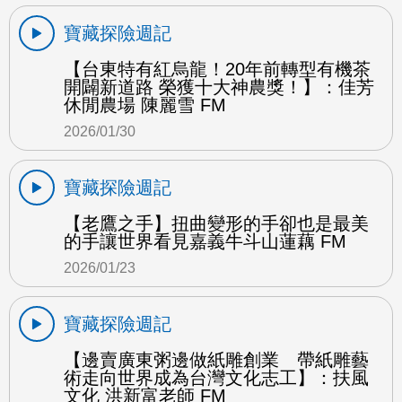
寶藏探險週記
【台東特有紅烏龍！20年前轉型有機茶
開闢新道路 榮獲十大神農獎！】：佳芳
休閒農場 陳麗雪 FM
2026/01/30
寶藏探險週記
【老鷹之手】扭曲變形的手卻也是最美
的手讓世界看見嘉義牛斗山蓮藕 FM
2026/01/23
寶藏探險週記
【邊賣廣東粥邊做紙雕創業 帶紙雕藝
術走向世界成為台灣文化志工】：扶風
文化 洪新富老師 FM