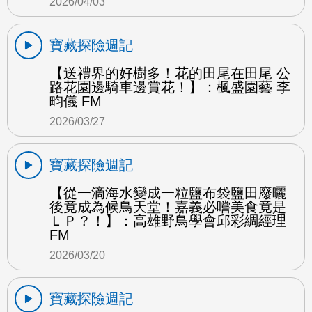
2026/04/03
寶藏探險週記
【送禮界的好樹多！花的田尾在田尾 公
路花園邊騎車邊賞花！】：楓盛園藝 李
畇儀 FM
2026/03/27
寶藏探險週記
【從一滴海水變成一粒鹽布袋鹽田廢曬
後竟成為候鳥天堂！嘉義必嚐美食竟是
ＬＰ？！】：高雄野鳥學會邱彩綢經理
FM
2026/03/20
寶藏探險週記