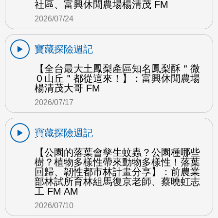
社區、富興休閒農場楊清茂 FM
2026/07/24
寶藏探險週記
【全台最大土鳳梨產區知名鳳梨酥＂微
０山丘＂都從這來！】：富興休閒農場
楊清茂大哥 FM
2026/07/17
寶藏探險週記
【公園的落葉會孳生蚊蟲？公園種哪些
樹？植物多樣性帶來動物多樣性！落葉
回歸、韌性都市林計畫分享】：前農業
部林試所育林組馬復京老師、蔡曉虹志
工 FM AM
2026/07/10