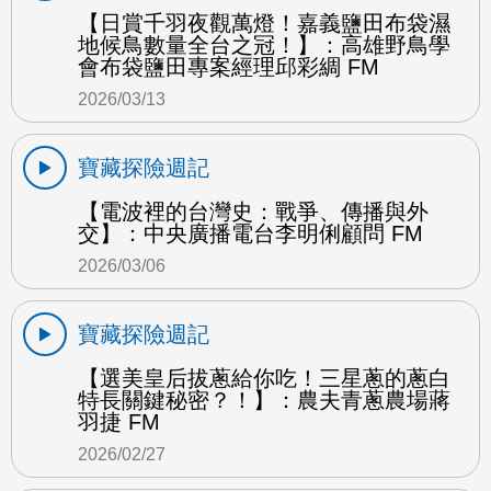
【日賞千羽夜觀萬燈！嘉義鹽田布袋濕
地候鳥數量全台之冠！】：高雄野鳥學
會布袋鹽田專案經理邱彩綢 FM
2026/03/13
寶藏探險週記
【電波裡的台灣史：戰爭、傳播與外
交】：中央廣播電台李明俐顧問 FM
2026/03/06
寶藏探險週記
【選美皇后拔蔥給你吃！三星蔥的蔥白
特長關鍵秘密？！】：農夫青蔥農場蔣
羽捷 FM
2026/02/27