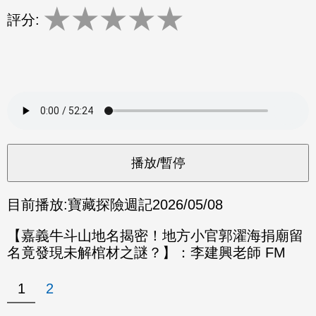
★
★
★
★
★
評分:
目前播放:
寶藏探險週記
2026/05/08
【嘉義牛斗山地名揭密！地方小官郭濯海捐廟留
名竟發現未解棺材之謎？】：李建興老師 FM
1
2