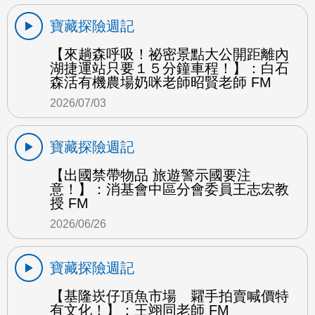
寶藏探險週記
【來趟森呼吸！祕密景點大公開距離內
湖捷運站只要１５分鐘車程！】：白石
森活有機農場奶咪老師昭賢老師 FM
2026/07/03
寶藏探險週記
【出國禁帶物品 旅遊警示國要注
意！】：消基會中區分會委員王志宏教
授 FM
2026/06/26
寶藏探險週記
【基隆崁仔頂魚市場 糶手拍賣喊價特
有文化！】：王翊同老師 FM