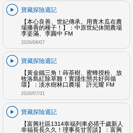
寶藏探險週記
【本心良善、世紀傳承。用青木瓜在農
場播善的種子！】：中原世紀休閒農場
李姿滿、李圓中 FM
2026/08/07
寶藏探險週記
【黃金鐵三角！蒔茶樹、蜜蜂授粉、放
牧洛島紅除草雞！實踐生態共好與循
環】：淡水樹林口農場 許元耀 FM
2026/07/31
寶藏探險週記
【富興社區1314幸福列車必搭千歲新人
幸福長長久久！理事長甘苦談】：富興