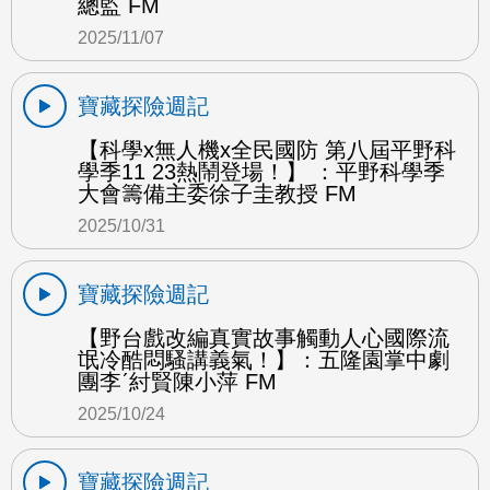
總監 FM
2025/11/07
寶藏探險週記
【科學x無人機x全民國防 第八屆平野科
學季11 23熱鬧登場！】 ：平野科學季
大會籌備主委徐子圭教授 FM
2025/10/31
寶藏探險週記
【野台戲改編真實故事觸動人心國際流
氓冷酷悶騷講義氣！】：五隆園掌中劇
團李ˊ紂賢陳小萍 FM
2025/10/24
寶藏探險週記