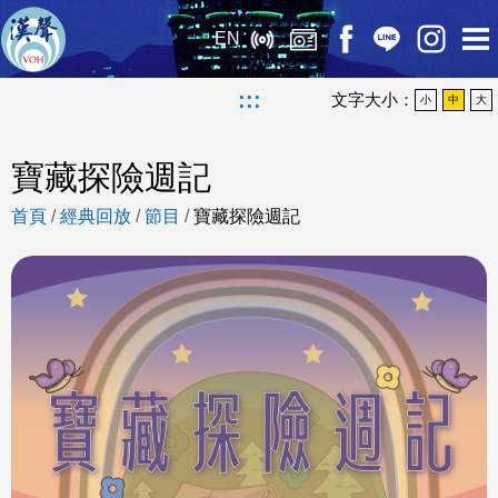
EN
:::
文字大小：
小
中
大
寶藏探險週記
首頁
/
經典回放
/
節目
/
寶藏探險週記