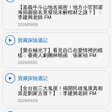
【嘉義牛斗山地名揭密！地方小官郭濯
海捐廟留名竟發現未解棺材之謎？】：
李建興老師 FM
2026/05/08
寶藏探險週記
【愛在極光下】看見自己在愛情裡的模
樣：臺南人劇團林曉函 張家禎 FM
2026/05/01
寶藏探險週記
【全台前三大鬼屋！揭開民雄鬼屋真相
原是劉家古厝？】：李建興老師 FM
2026/04/24