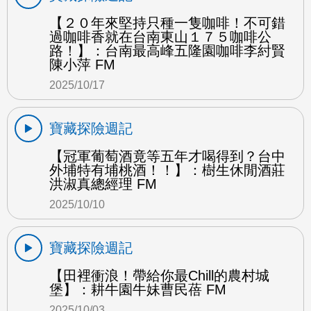
【２０年來堅持只種一隻咖啡！不可錯
過咖啡香就在台南東山１７５咖啡公
路！】：台南最高峰五隆園咖啡李紂賢
陳小萍 FM
2025/10/17
寶藏探險週記
【冠軍葡萄酒竟等五年才喝得到？台中
外埔特有埔桃酒！！】：樹生休閒酒莊
洪淑真總經理 FM
2025/10/10
寶藏探險週記
【田裡衝浪！帶給你最Chill的農村城
堡】：耕牛園牛妹曹民蓓 FM
2025/10/03