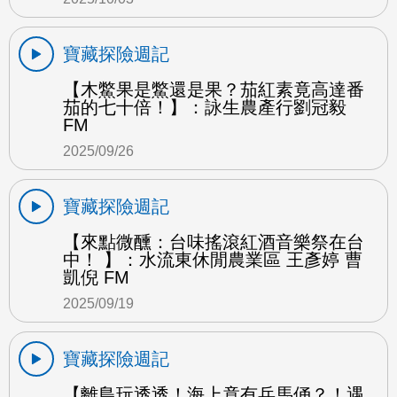
寶藏探險週記
【木鱉果是鱉還是果？茄紅素竟高達番
茄的七十倍！】：詠生農產行劉冠毅
FM
2025/09/26
寶藏探險週記
【來點微醺：台味搖滾紅酒音樂祭在台
中！ 】：水流東休閒農業區 王彥婷 曹
凱倪 FM
2025/09/19
寶藏探險週記
【離島玩透透！海上竟有兵馬俑？！遇