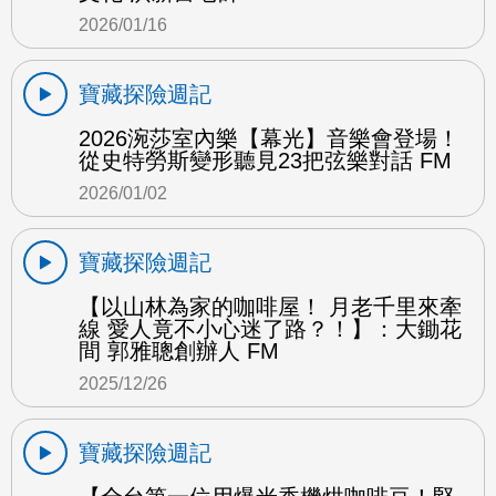
2026/01/16
寶藏探險週記
2026涴莎室內樂【幕光】音樂會登場！
從史特勞斯變形聽見23把弦樂對話 FM
2026/01/02
寶藏探險週記
【以山林為家的咖啡屋！ 月老千里來牽
線 愛人竟不小心迷了路？！】：大鋤花
間 郭雅聰創辦人 FM
2025/12/26
寶藏探險週記