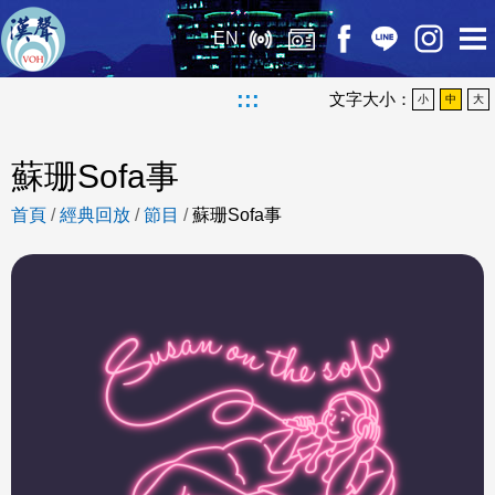
EN
:::
文字大小：
小
中
大
蘇珊Sofa事
首頁
/
經典回放
/
節目
/
蘇珊Sofa事