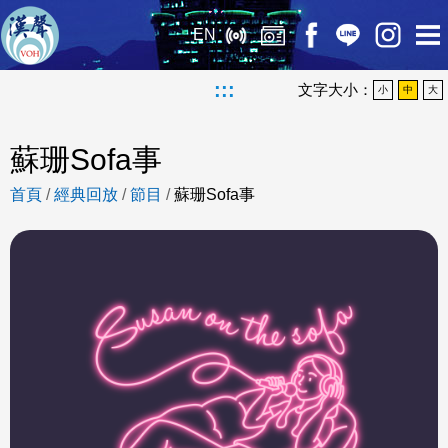
EN
:::
文字大小：
小
中
大
蘇珊Sofa事
首頁
/
經典回放
/
節目
/
蘇珊Sofa事