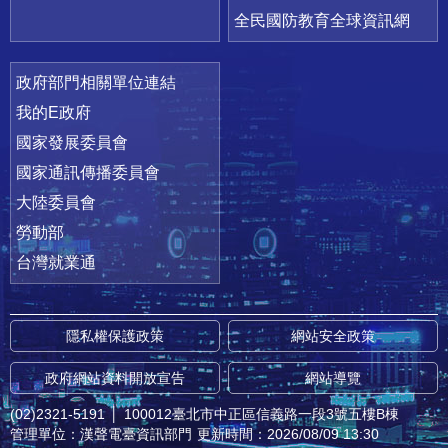
全民國防教育全球資訊網
政府部門相關單位連結
我的E政府
國家發展委員會
國家通訊傳播委員會
大陸委員會
勞動部
台灣就業通
隱私權保護政策
網站安全政策
政府網站資料開放宣告
網站導覽
(02)2321-5191
│
100012臺北市中正區信義路一段3號五樓B棟
管理單位：漢聲電臺資訊部門
更新時間：2026/08/09 13:30