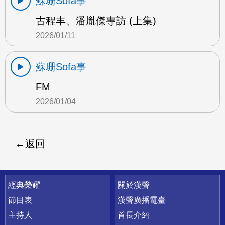
蘇珊Sofa事
古程丰、潘胤傑專訪 (上集)
2026/01/11
蘇珊Sofa事
FM
2026/01/04
返回
快速連結
經典榮耀
關於漢聲
節目表
漢聲廣播電臺
主持人
首長介紹