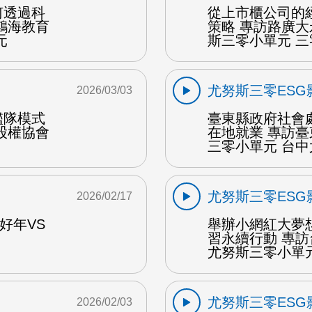
何透過科
從上市櫃公司的
鴻海教育
策略 專訪路廣
元
斯三零小單元 
尤努斯三零ESG
2026/03/03
艦隊模式
臺東縣政府社會
股權協會
在地就業 專訪
三零小單元 台中
尤努斯三零ESG
2026/02/17
好年VS
舉辦小網紅大夢
習永續行動 專
尤努斯三零小單元
尤努斯三零ESG
2026/02/03