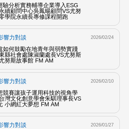
經驗分析實務輔導企業導入ESG
大永續顧問中心吳鳳暘顧問VS尤努
三零學院永續長專修課程開跑
影響力對談
2026/02/24
處如何鼓勵在地青年與弱勢實踐
臺東縣社會處陳淑蘭處長VS尤努斯
尤努斯故事館 FM AM
影響力對談
2026/02/10
想競賽讓孩子運用科技的視角學
訪台灣文化創意學會朱騏理事長VS
 小網紅大夢想 FM AM
影響力對談
2026/01/27