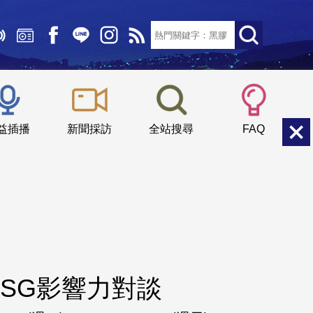
文字大小：
小
中
大
益插播
新聞採訪
全站搜尋
FAQ
SG影響力對談