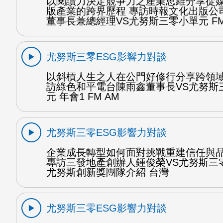
以閱讀力決定競爭力之產業思維分享從
版產業的跨界歷程 專訪時報文化出版公
董事長兼總經理VS尤努斯三零小單元 FM
尤努斯三零ESG影響力對談
以斜槓人生之人在公門好修行分享跨領域
訪綠色和平電台陳雨鑫董事長VS尤努斯
元 年會1 FM AM
尤努斯三零ESG影響力對談
企業成長轉型如何面對挑戰重建信任與
專訪三發地產創辦人鍾俊榮VS尤努斯三
尤努斯創新獎團隊介紹 台灣
尤努斯三零ESG影響力對談