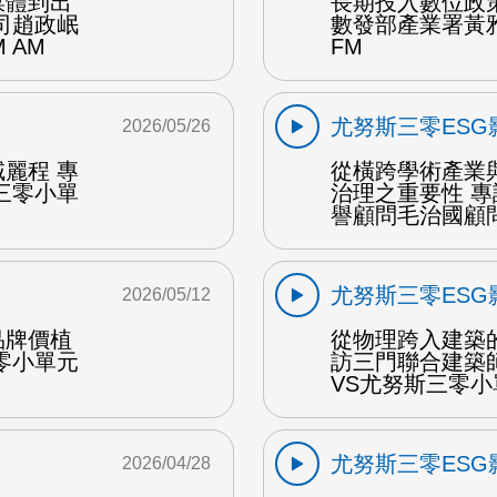
媒體到出
長期投入數位政策
司趙政岷
數發部產業署黃
 AM
FM
尤努斯三零ESG
2026/05/26
麗程 專
從橫跨學術產業
三零小單
治理之重要性 
譽顧問毛治國顧問 
尤努斯三零ESG
2026/05/12
品牌價植
從物理跨入建築
零小單元
訪三門聯合建築
VS尤努斯三零小
尤努斯三零ESG
2026/04/28