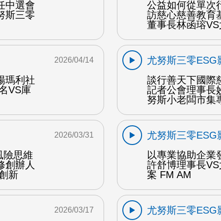
任中選會
公益如何從單次
努斯三零
訪慈心慈善教育
董事長林函瑢VS
尤努斯三零ESG
2026/04/14
楊瑪利社
談行善天下國際
名VS庫
記者公會理事長
努斯小老闆市集專案
尤努斯三零ESG
2026/03/31
風險思維
以專業協助企業
修創辦人
許舒博理事長V
創新
案 FM AM
尤努斯三零ESG
2026/03/17