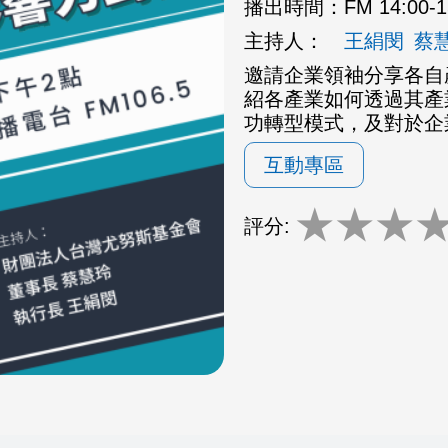
播出時間：
FM 14:00-
主持人：
王絹閔
蔡
邀請企業領袖分享各自
紹各產業如何透過其產
功轉型模式，及對於企
互動專區
★
★
★
評分: