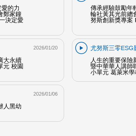
定愛的力
傳承經驗鼓勵年
會鄭家鐘
輪社黃其光前總
的一決定愛
努斯創新獎專案 F
尤努斯三零ESG
2026/01/20
廣大永續
人生的重要保險
單元 校園
暨中華華人講師
小單元 葛萊米學校
2026/01/06
辦人黑幼