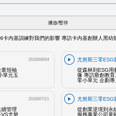
06
卡內基訓練對我們的影響 專訪卡內基創辦人黑幼龍老
尤努斯三零ESG
2026/08/04
企業領袖
從森林到ESG
小單元玉
像 專訪斯創教
零小單元 企劃專
尤努斯三零ESG
2026/07/21
永續管理
從創業逆境到永
VS尤努
服務事業公司黃