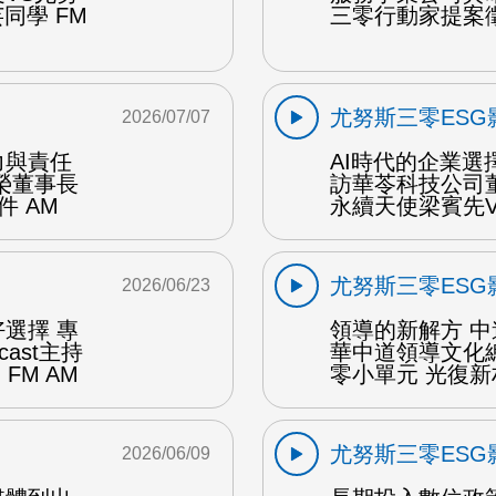
同學 FM
三零行動家提案徵
尤努斯三零ESG
2026/07/07
力與責任
AI時代的企業選
榮董事長
訪華苓科技公司
 AM
永續天使梁賓先V
尤努斯三零ESG
2026/06/23
選擇 專
領導的新解方 
ast主持
華中道領導文化
FM AM
零小單元 光復新
尤努斯三零ESG
2026/06/09