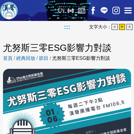
EN
:::
文字大小：
小
中
大
尤努斯三零ESG影響力對談
首頁
/
經典回放
/
節目
/
尤努斯三零ESG影響力對談