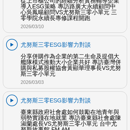
從上市櫃公司的經驗分析實務輔導企業
導入ESG策略 專訪路廣大永續顧問中
心吳鳳暘顧問VS尤努斯三零小單元 三
零學院永續長專修課程開跑
2026/03/10
尤努斯三零ESG影響力對談
分享併購作為企業的第二生命及提倡大
艦隊模式推動大小企業共好 專訪臺灣併
購與私募股權協會黃顯華理事長VS尤努
斯三零小單元
2026/03/03
尤努斯三零ESG影響力對談
臺東縣政府社會處如何鼓勵在地青年與
弱勢實踐在地就業 專訪臺東縣社會處陳
淑蘭處長VS尤努斯三零小單元 台中尤
努斯故事館 FM AM