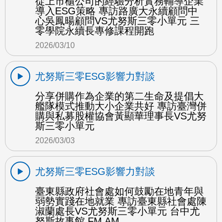
從上市櫃公司的經驗分析實務輔導企業
導入ESG策略 專訪路廣大永續顧問中
心吳鳳暘顧問VS尤努斯三零小單元 三
零學院永續長專修課程開跑
2026/03/10
尤努斯三零ESG影響力對談
分享併購作為企業的第二生命及提倡大
艦隊模式推動大小企業共好 專訪臺灣併
購與私募股權協會黃顯華理事長VS尤努
斯三零小單元
2026/03/03
尤努斯三零ESG影響力對談
臺東縣政府社會處如何鼓勵在地青年與
弱勢實踐在地就業 專訪臺東縣社會處陳
淑蘭處長VS尤努斯三零小單元 台中尤
努斯故事館 FM AM