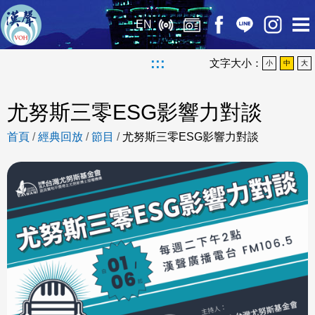
EN
:::
文字大小：
小
中
大
尤努斯三零ESG影響力對談
首頁
/
經典回放
/
節目
/
尤努斯三零ESG影響力對談