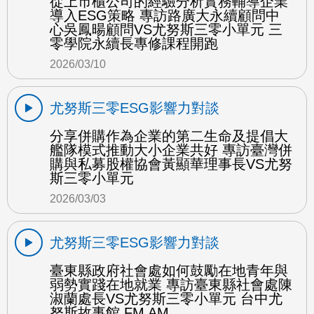
從上市櫃公司的經驗分析實務輔導企業
導入ESG策略 專訪路廣大永續顧問中
心吳鳳暘顧問VS尤努斯三零小單元 三
零學院永續長專修課程開跑
2026/03/10
尤努斯三零ESG影響力對談
分享併購作為企業的第二生命及提倡大
艦隊模式推動大小企業共好 專訪臺灣併
購與私募股權協會黃顯華理事長VS尤努
斯三零小單元
2026/03/03
尤努斯三零ESG影響力對談
臺東縣政府社會處如何鼓勵在地青年與
弱勢實踐在地就業 專訪臺東縣社會處陳
淑蘭處長VS尤努斯三零小單元 台中尤
努斯故事館 FM AM