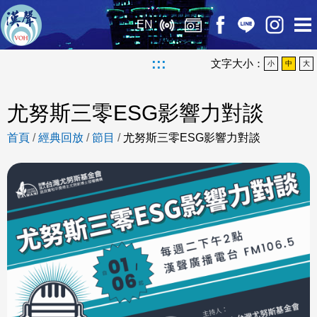
EN
:::
文字大小：
小
中
大
尤努斯三零ESG影響力對談
首頁
/
經典回放
/
節目
/
尤努斯三零ESG影響力對談