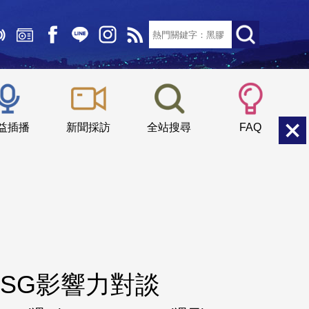
文字大小：
小
中
大
益插播
新聞採訪
全站搜尋
FAQ
SG影響力對談