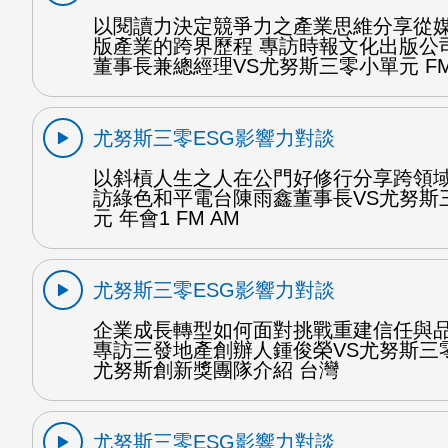
以閱讀力決定競爭力之產業思維分享從
版產業的跨界歷程 專訪時報文化出版公
董事長兼總經理VS尤努斯三零小單元 FM
尤努斯三零ESG影響力對談
以斜槓人生之人在公門好修行分享跨領域
訪綠色和平電台陳雨鑫董事長VS尤努斯
元 年會1 FM AM
尤努斯三零ESG影響力對談
企業成長轉型如何面對挑戰重建信任與
專訪三發地產創辦人鍾俊榮VS尤努斯三
尤努斯創新獎團隊介紹 台灣
尤努斯三零ESG影響力對談