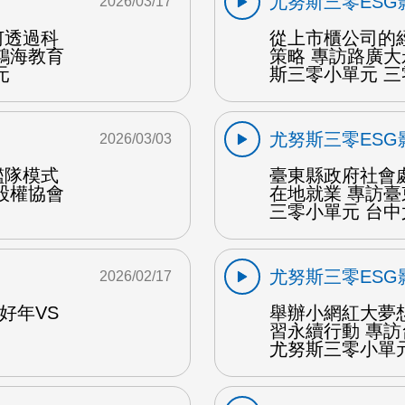
尤努斯三零ESG
2026/03/17
何透過科
從上市櫃公司的
鴻海教育
策略 專訪路廣
元
斯三零小單元 
尤努斯三零ESG
2026/03/03
艦隊模式
臺東縣政府社會
股權協會
在地就業 專訪
三零小單元 台中
尤努斯三零ESG
2026/02/17
好年VS
舉辦小網紅大夢
習永續行動 專
尤努斯三零小單元