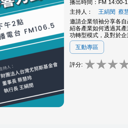
播出時間：
FM 14:00-
主持人：
王絹閔
蔡
邀請企業領袖分享各自
紹各產業如何透過其產
功轉型模式，及對於企
互動專區
★
★
★
評分: