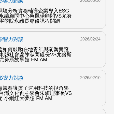
影響力對談
2026/03/10
經驗分析實務輔導企業導入ESG
大永續顧問中心吳鳳暘顧問VS尤努
三零學院永續長專修課程開跑
影響力對談
2026/02/24
處如何鼓勵在地青年與弱勢實踐
臺東縣社會處陳淑蘭處長VS尤努斯
尤努斯故事館 FM AM
影響力對談
2026/02/10
想競賽讓孩子運用科技的視角學
訪台灣文化創意學會朱騏理事長VS
 小網紅大夢想 FM AM