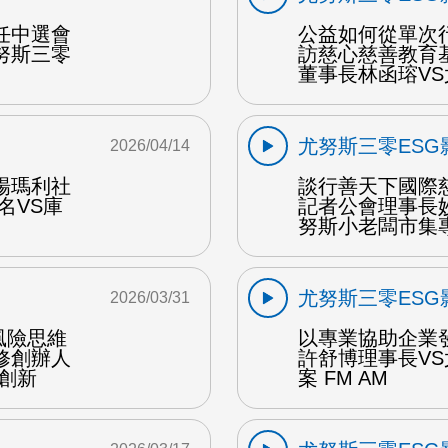
任中選會
公益如何從單次
努斯三零
訪慈心慈善教育
董事長林函瑢VS
尤努斯三零ESG
2026/04/14
楊瑪利社
談行善天下國際
名VS庫
記者公會理事長
努斯小老闆市集專案
尤努斯三零ESG
2026/03/31
風險思維
以專業協助企業
修創辦人
許舒博理事長V
創新
案 FM AM