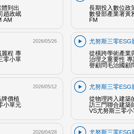
媒體到出
長期投入數位政策
司趙政岷
數發部產業署黃
 AM
FM
尤努斯三零ESG
2026/05/26
麗程 專
從橫跨學術產業
三零小單
治理之重要性 
譽顧問毛治國顧問 
尤努斯三零ESG
2026/05/12
品牌價植
從物理跨入建築
零小單元
訪三門聯合建築
VS尤努斯三零小
尤努斯三零ESG
2026/04/28