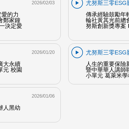
尤努斯三零ESG
2026/02/03
定愛的力
傳承經驗鼓勵年
會鄭家鐘
輪社黃其光前總
的一決定愛
努斯創新獎專案 F
尤努斯三零ESG
2026/01/20
廣大永續
人生的重要保險
單元 校園
暨中華華人講師
小單元 葛萊米學校
2026/01/06
辦人黑幼