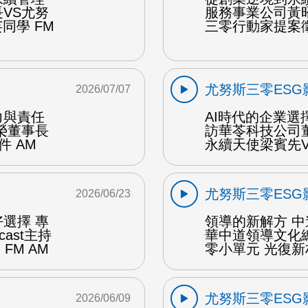
VS尤努
服務事業公司黃
同學 FM
三零行動家提案徵
尤努斯三零ESG
2026/07/07
力與責任
AI時代的企業選
榮董事長
訪華苓科技公司
 AM
永續天使梁賓先V
尤努斯三零ESG
2026/06/23
選擇 專
領導的新解方 
ast主持
華中道領導文化
FM AM
零小單元 光復新
尤努斯三零ESG
2026/06/09