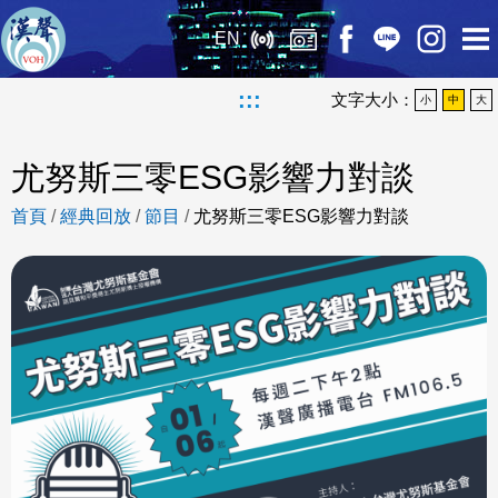
EN
:::
文字大小：
小
中
大
尤努斯三零ESG影響力對談
首頁
/
經典回放
/
節目
/
尤努斯三零ESG影響力對談