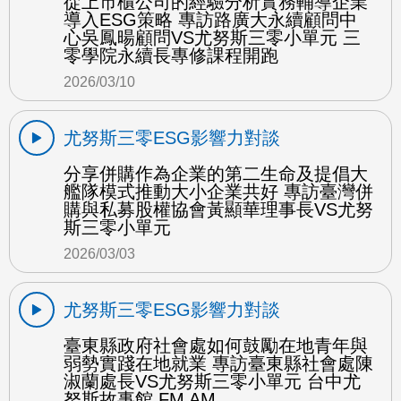
從上市櫃公司的經驗分析實務輔導企業
導入ESG策略 專訪路廣大永續顧問中
心吳鳳暘顧問VS尤努斯三零小單元 三
零學院永續長專修課程開跑
2026/03/10
尤努斯三零ESG影響力對談
分享併購作為企業的第二生命及提倡大
艦隊模式推動大小企業共好 專訪臺灣併
購與私募股權協會黃顯華理事長VS尤努
斯三零小單元
2026/03/03
尤努斯三零ESG影響力對談
臺東縣政府社會處如何鼓勵在地青年與
弱勢實踐在地就業 專訪臺東縣社會處陳
淑蘭處長VS尤努斯三零小單元 台中尤
努斯故事館 FM AM