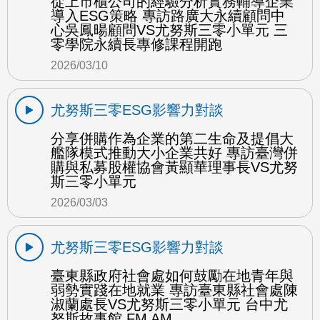
從上市櫃公司的經驗分析實務輔導企業
導入ESG策略 專訪路廣大永續顧問中
心吳鳳暘顧問VS尤努斯三零小單元 三
零學院永續長專修課程開跑
2026/03/10
尤努斯三零ESG影響力對談
分享併購作為企業的第二生命及提倡大
艦隊模式推動大小企業共好 專訪臺灣併
購與私募股權協會黃顯華理事長VS尤努
斯三零小單元
2026/03/03
尤努斯三零ESG影響力對談
臺東縣政府社會處如何鼓勵在地青年與
弱勢實踐在地就業 專訪臺東縣社會處陳
淑蘭處長VS尤努斯三零小單元 台中尤
努斯故事館 FM AM