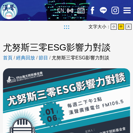
EN
:::
文字大小：
小
中
大
尤努斯三零ESG影響力對談
首頁
/
經典回放
/
節目
/
尤努斯三零ESG影響力對談