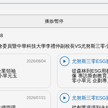
28
委員暨中華科技大學李禮仲副校長VS尤努斯三零小單
尤努斯三零ESG
2026/08/04
企業領袖
從森林到ESG
小單元玉
像 專訪斯創教
零小單元 企劃專
尤努斯三零ESG
2026/07/21
永續管理
從創業逆境到永