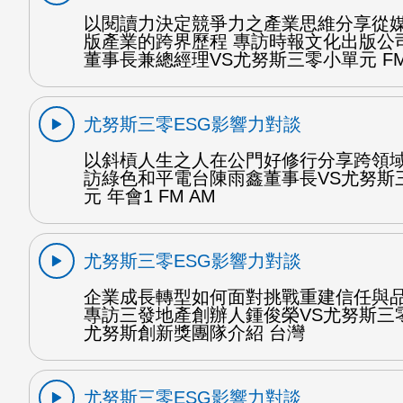
以閱讀力決定競爭力之產業思維分享從
版產業的跨界歷程 專訪時報文化出版公
董事長兼總經理VS尤努斯三零小單元 FM
尤努斯三零ESG影響力對談
以斜槓人生之人在公門好修行分享跨領域
訪綠色和平電台陳雨鑫董事長VS尤努斯
元 年會1 FM AM
尤努斯三零ESG影響力對談
企業成長轉型如何面對挑戰重建信任與
專訪三發地產創辦人鍾俊榮VS尤努斯三
尤努斯創新獎團隊介紹 台灣
尤努斯三零ESG影響力對談