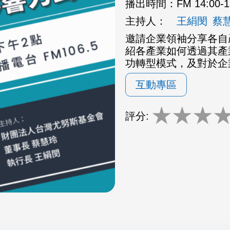
播出時間：
FM 14:00-
主持人：
王絹閔
蔡
邀請企業領袖分享各自
紹各產業如何透過其產
功轉型模式，及對於企
互動專區
★
★
★
評分: