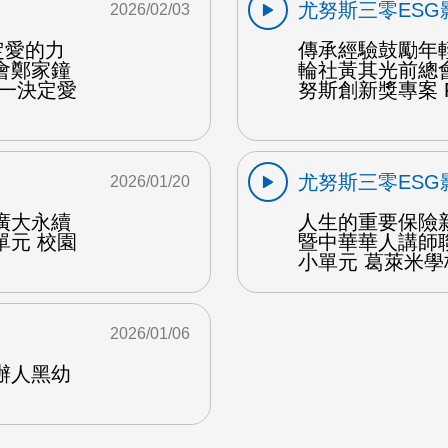
尤努斯三零ESG
2026/02/03
定愛的力
傳承經驗鼓勵年
會鄭家鐘
輪社黃其光前總
的一決定愛
努斯創新獎專案 F
尤努斯三零ESG
2026/01/20
廣大永續
人生的重要保險
單元 校園
暨中華華人講師
小單元 葛萊米學校
2026/01/06
辦人黑幼