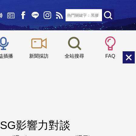
文字大小：
小
中
大
益插播
新聞採訪
全站搜尋
FAQ
SG影響力對談