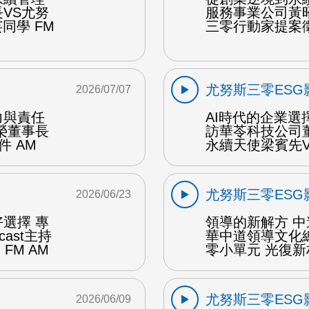
VS尤努
服務事業公司黃
同學 FM
三零行動家提案徵
尤努斯三零ESG
2026/07/07
力與責任
AI時代的企業選
榮董事長
訪華苓科技公司
 AM
永續天使梁賓先V
尤努斯三零ESG
2026/06/23
選擇 專
領導的新解方 
ast主持
華中道領導文化
FM AM
零小單元 光復新
尤努斯三零ESG
2026/06/09