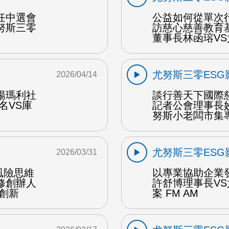
任中選會
公益如何從單次
努斯三零
訪慈心慈善教育
董事長林函瑢VS
尤努斯三零ESG
2026/04/14
楊瑪利社
談行善天下國際
名VS庫
記者公會理事長
努斯小老闆市集專案
尤努斯三零ESG
2026/03/31
風險思維
以專業協助企業
修創辦人
許舒博理事長V
創新
案 FM AM