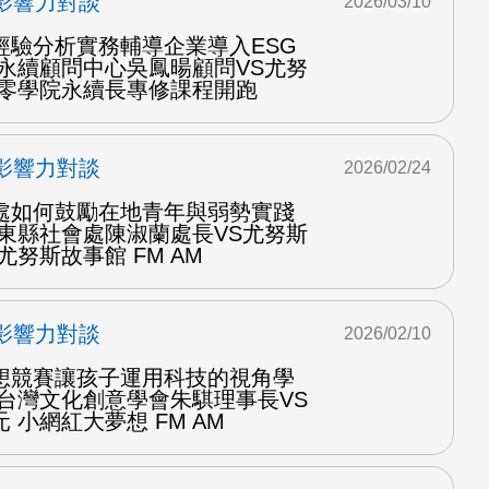
影響力對談
2026/03/10
經驗分析實務輔導企業導入ESG
大永續顧問中心吳鳳暘顧問VS尤努
三零學院永續長專修課程開跑
影響力對談
2026/02/24
處如何鼓勵在地青年與弱勢實踐
臺東縣社會處陳淑蘭處長VS尤努斯
尤努斯故事館 FM AM
影響力對談
2026/02/10
想競賽讓孩子運用科技的視角學
訪台灣文化創意學會朱騏理事長VS
 小網紅大夢想 FM AM