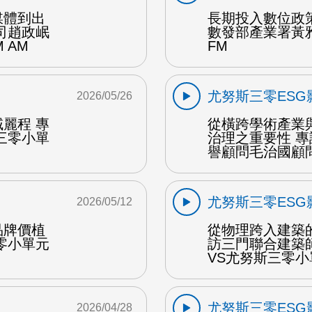
媒體到出
長期投入數位政策
司趙政岷
數發部產業署黃
 AM
FM
尤努斯三零ESG
2026/05/26
麗程 專
從橫跨學術產業
三零小單
治理之重要性 
譽顧問毛治國顧問 
尤努斯三零ESG
2026/05/12
品牌價植
從物理跨入建築
零小單元
訪三門聯合建築
VS尤努斯三零小
尤努斯三零ESG
2026/04/28