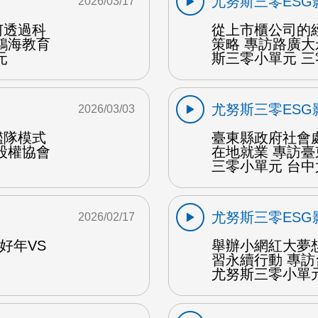
尤努斯三零ESG
2026/03/17
何透過科
從上市櫃公司的
鴻海教育
策略 專訪路廣
元
斯三零小單元 
尤努斯三零ESG
2026/03/03
艦隊模式
臺東縣政府社會
股權協會
在地就業 專訪
三零小單元 台中
尤努斯三零ESG
2026/02/17
好年VS
舉辦小網紅大夢
習永續行動 專
尤努斯三零小單元