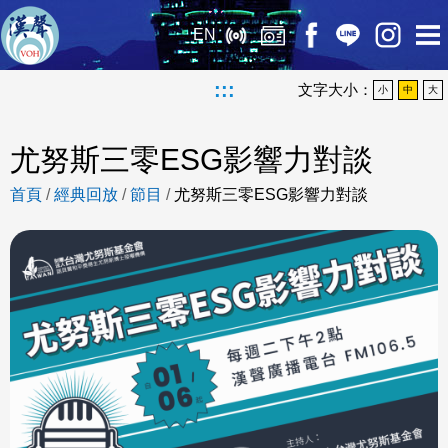
EN
:::
文字大小：
小
中
大
尤努斯三零ESG影響力對談
首頁
/
經典回放
/
節目
/
尤努斯三零ESG影響力對談