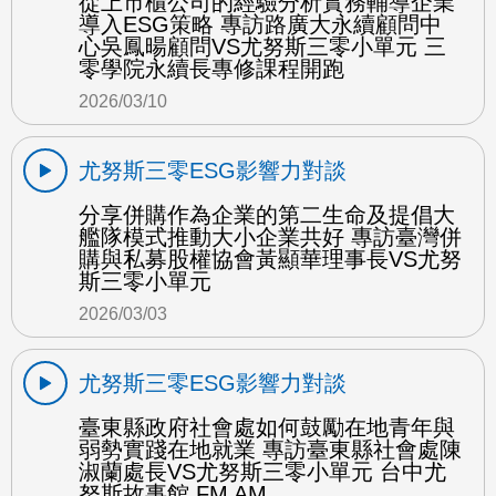
從上市櫃公司的經驗分析實務輔導企業
導入ESG策略 專訪路廣大永續顧問中
心吳鳳暘顧問VS尤努斯三零小單元 三
零學院永續長專修課程開跑
2026/03/10
尤努斯三零ESG影響力對談
分享併購作為企業的第二生命及提倡大
艦隊模式推動大小企業共好 專訪臺灣併
購與私募股權協會黃顯華理事長VS尤努
斯三零小單元
2026/03/03
尤努斯三零ESG影響力對談
臺東縣政府社會處如何鼓勵在地青年與
弱勢實踐在地就業 專訪臺東縣社會處陳
淑蘭處長VS尤努斯三零小單元 台中尤
努斯故事館 FM AM