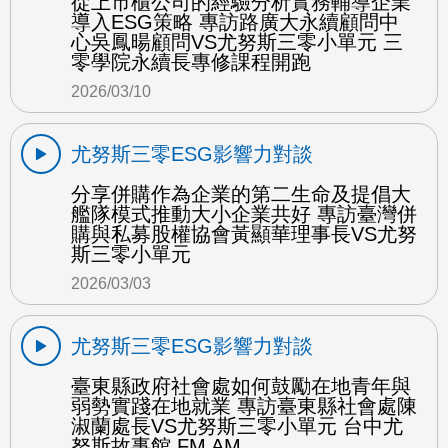
從上市櫃公司的經驗分析實務輔導企業
導入ESG策略 專訪路廣大永續顧問中
心吳鳳暘顧問VS尤努斯三零小單元 三
零學院永續長專修課程開跑
2026/03/10
尤努斯三零ESG影響力對談
分享併購作為企業的第二生命及提倡大
艦隊模式推動大小企業共好 專訪臺灣併
購與私募股權協會黃顯華理事長VS尤努
斯三零小單元
2026/03/03
尤努斯三零ESG影響力對談
臺東縣政府社會處如何鼓勵在地青年與
弱勢實踐在地就業 專訪臺東縣社會處陳
淑蘭處長VS尤努斯三零小單元 台中尤
努斯故事館 FM AM