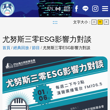
EN
:::
文字大小：
小
中
大
尤努斯三零ESG影響力對談
首頁
/
經典回放
/
節目
/
尤努斯三零ESG影響力對談