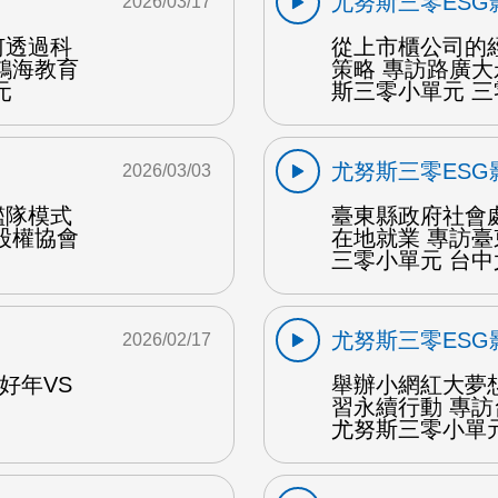
尤努斯三零ESG
2026/03/17
何透過科
從上市櫃公司的
鴻海教育
策略 專訪路廣
元
斯三零小單元 
尤努斯三零ESG
2026/03/03
艦隊模式
臺東縣政府社會
股權協會
在地就業 專訪
三零小單元 台中
尤努斯三零ESG
2026/02/17
好年VS
舉辦小網紅大夢
習永續行動 專
尤努斯三零小單元