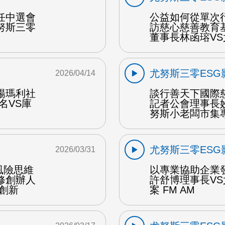
任中選會
公益如何從單次
努斯三零
訪慈心慈善教育
董事長林函瑢VS
尤努斯三零ESG
2026/04/14
楊瑪利社
談行善天下國際
名VS庫
記者公會理事長
努斯小老闆市集專案
尤努斯三零ESG
2026/03/31
風險思維
以專業協助企業
修創辦人
許舒博理事長V
創新
案 FM AM