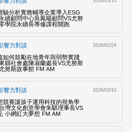
影響力對談
2026/03/10
經驗分析實務輔導企業導入ESG
大永續顧問中心吳鳳暘顧問VS尤努
三零學院永續長專修課程開跑
影響力對談
2026/02/24
處如何鼓勵在地青年與弱勢實踐
臺東縣社會處陳淑蘭處長VS尤努斯
尤努斯故事館 FM AM
影響力對談
2026/02/10
想競賽讓孩子運用科技的視角學
訪台灣文化創意學會朱騏理事長VS
 小網紅大夢想 FM AM