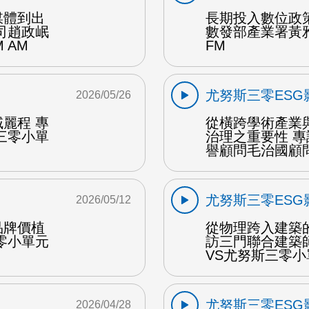
媒體到出
長期投入數位政策
司趙政岷
數發部產業署黃
 AM
FM
尤努斯三零ESG
2026/05/26
麗程 專
從橫跨學術產業
三零小單
治理之重要性 
譽顧問毛治國顧問 
尤努斯三零ESG
2026/05/12
品牌價植
從物理跨入建築
零小單元
訪三門聯合建築
VS尤努斯三零小
尤努斯三零ESG
2026/04/28