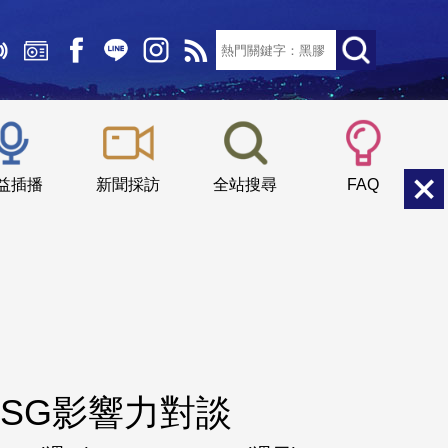
文字大小：
小
中
大
益插播
新聞採訪
全站搜尋
FAQ
SG影響力對談