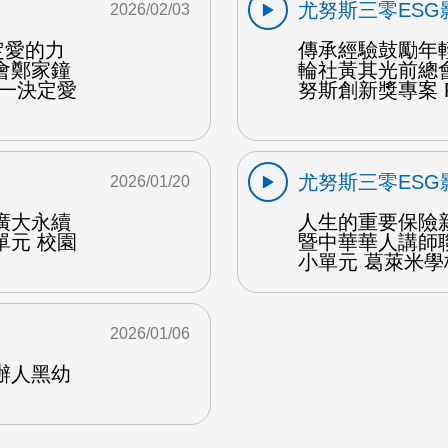
尤努斯三零ESG
2026/02/03
定愛的力
傳承經驗鼓勵年
會鄭家鐘
輪社黃其光前總
的一決定愛
努斯創新獎專案 F
尤努斯三零ESG
2026/01/20
廣大永續
人生的重要保險
單元 校園
暨中華華人講師
小單元 葛萊米學校
2026/01/06
辦人黑幼