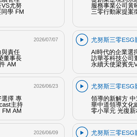
VS尤努
服務事業公司黃
同學 FM
三零行動家提案徵
尤努斯三零ESG
2026/07/07
力與責任
AI時代的企業選
榮董事長
訪華苓科技公司
 AM
永續天使梁賓先V
尤努斯三零ESG
2026/06/23
選擇 專
領導的新解方 
ast主持
華中道領導文化
FM AM
零小單元 光復新
尤努斯三零ESG
2026/06/09