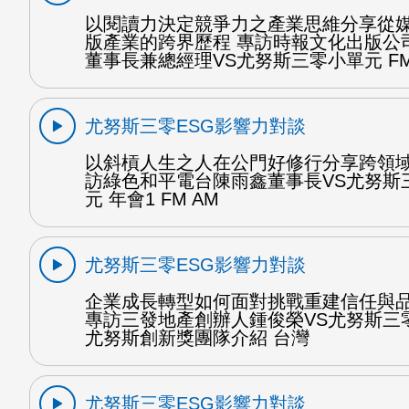
以閱讀力決定競爭力之產業思維分享從
版產業的跨界歷程 專訪時報文化出版公
董事長兼總經理VS尤努斯三零小單元 FM
尤努斯三零ESG影響力對談
以斜槓人生之人在公門好修行分享跨領域
訪綠色和平電台陳雨鑫董事長VS尤努斯
元 年會1 FM AM
尤努斯三零ESG影響力對談
企業成長轉型如何面對挑戰重建信任與
專訪三發地產創辦人鍾俊榮VS尤努斯三
尤努斯創新獎團隊介紹 台灣
尤努斯三零ESG影響力對談