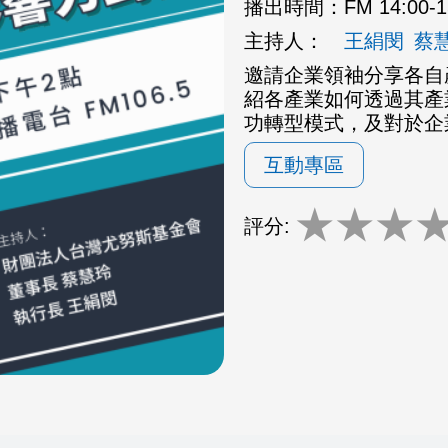
播出時間：
FM 14:00-
主持人：
王絹閔
蔡
邀請企業領袖分享各自
紹各產業如何透過其產
功轉型模式，及對於企
互動專區
★
★
★
評分: