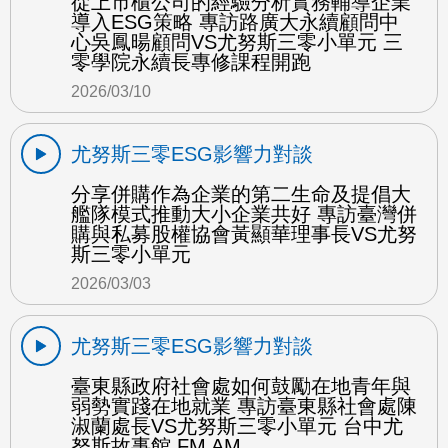
從上市櫃公司的經驗分析實務輔導企業
導入ESG策略 專訪路廣大永續顧問中
心吳鳳暘顧問VS尤努斯三零小單元 三
零學院永續長專修課程開跑
2026/03/10
尤努斯三零ESG影響力對談
分享併購作為企業的第二生命及提倡大
艦隊模式推動大小企業共好 專訪臺灣併
購與私募股權協會黃顯華理事長VS尤努
斯三零小單元
2026/03/03
尤努斯三零ESG影響力對談
臺東縣政府社會處如何鼓勵在地青年與
弱勢實踐在地就業 專訪臺東縣社會處陳
淑蘭處長VS尤努斯三零小單元 台中尤
努斯故事館 FM AM