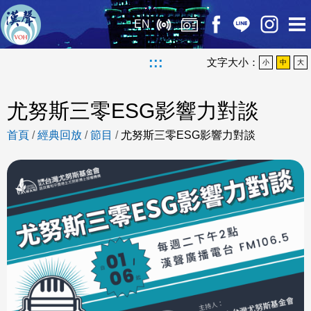
EN
:::
文字大小：
小
中
大
尤努斯三零ESG影響力對談
首頁
/
經典回放
/
節目
/
尤努斯三零ESG影響力對談