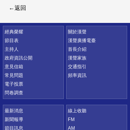
返回
快速連結
經典榮耀
關於漢聲
節目表
漢聲廣播電臺
主持人
首長介紹
政府資訊公開
漢聲家族
意見信箱
交通指引
常見問題
頻率資訊
電子投票
問卷調查
最新消息
線上收聽
新聞報導
FM
節目訊息
AM