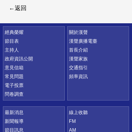
返回
快速連結
經典榮耀
關於漢聲
節目表
漢聲廣播電臺
主持人
首長介紹
政府資訊公開
漢聲家族
意見信箱
交通指引
常見問題
頻率資訊
電子投票
問卷調查
最新消息
線上收聽
新聞報導
FM
節目訊息
AM