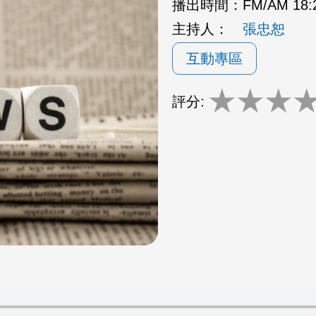
播出時間：
FM/AM 18:
主持人：
張忠恕
互動專區
★
★
★
評分: