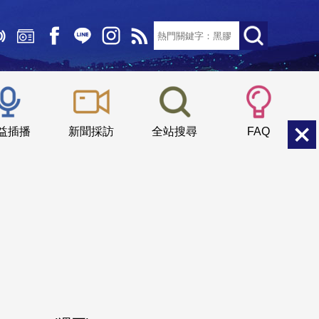
文字大小：
小
中
大
益插播
新聞採訪
全站搜尋
FAQ