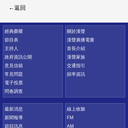
返回
快速連結
經典榮耀
關於漢聲
節目表
漢聲廣播電臺
主持人
首長介紹
政府資訊公開
漢聲家族
意見信箱
交通指引
常見問題
頻率資訊
電子投票
問卷調查
最新消息
線上收聽
新聞報導
FM
節目訊息
AM