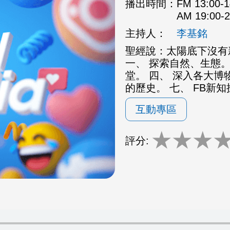
播出時間：
FM 13:00
AM 19:00
主持人：
李基銘
聖經說：太陽底下沒有
一、 探索自然、生態。
堂。 四、 深入各大博
的歷史。 七、 FB新
互動專區
★
★
★
評分: