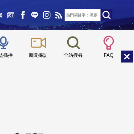
文字大小：
小
中
大
益插播
新聞採訪
全站搜尋
FAQ