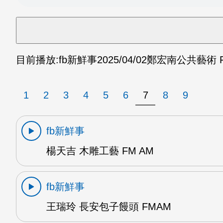
目前播放:
fb新鮮事
2025/04/02
鄭宏南公共藝術 
1
2
3
4
5
6
7
8
9
fb新鮮事
楊天吉 木雕工藝 FM AM
fb新鮮事
王瑞玲 長安包子饅頭 FMAM