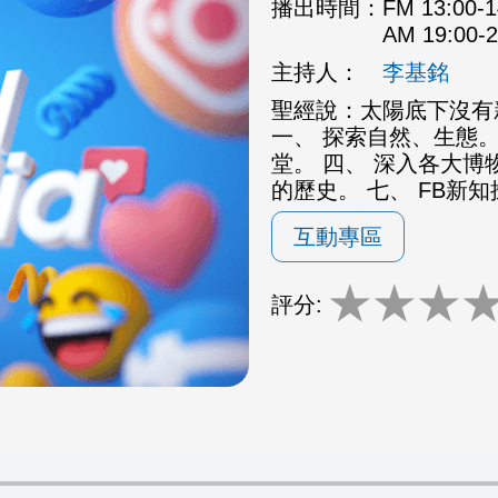
播出時間：
FM 13:00
AM 19:00
主持人：
李基銘
聖經說：太陽底下沒有
一、 探索自然、生態。
堂。 四、 深入各大博
的歷史。 七、 FB新
互動專區
★
★
★
評分: