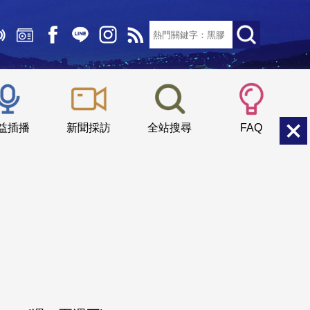
文字大小：
小
中
大
益插播
新聞採訪
全站搜尋
FAQ