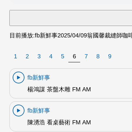
目前播放:
fb新鮮事
2025/04/09
翁國馨裁縫師咖啡
1
2
3
4
5
6
7
8
9
fb新鮮事
楊鴻謀 茶盤木雕 FM AM
fb新鮮事
陳湧浩 看桌藝術 FM AM