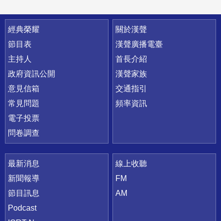
快速連結
經典榮耀
關於漢聲
節目表
漢聲廣播電臺
主持人
首長介紹
政府資訊公開
漢聲家族
意見信箱
交通指引
常見問題
頻率資訊
電子投票
問卷調查
最新消息
線上收聽
新聞報導
FM
節目訊息
AM
Podcast