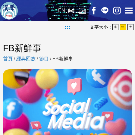
EN
:::
文字大小：
小
中
大
FB新鮮事
首頁
/
經典回放
/
節目
/
FB新鮮事