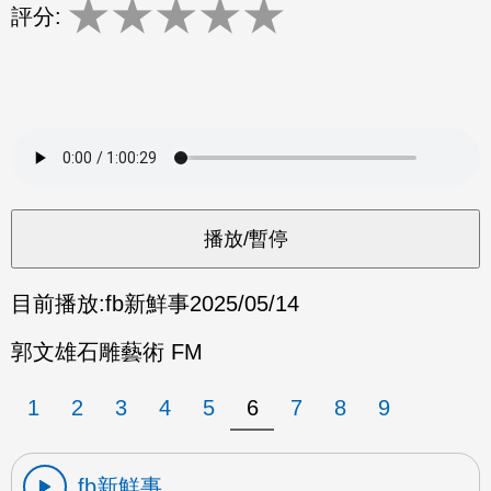
★
★
★
★
★
評分:
目前播放:
fb新鮮事
2025/05/14
郭文雄石雕藝術 FM
1
2
3
4
5
6
7
8
9
fb新鮮事