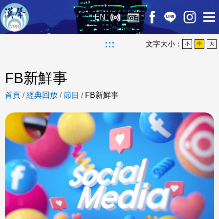
EN
:::
文字大小：
小
中
大
FB新鮮事
首頁
/
經典回放
/
節目
/
FB新鮮事