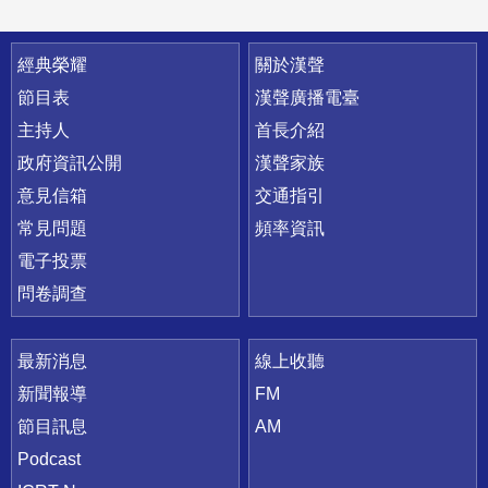
快速連結
經典榮耀
關於漢聲
節目表
漢聲廣播電臺
主持人
首長介紹
政府資訊公開
漢聲家族
意見信箱
交通指引
常見問題
頻率資訊
電子投票
問卷調查
最新消息
線上收聽
新聞報導
FM
節目訊息
AM
Podcast