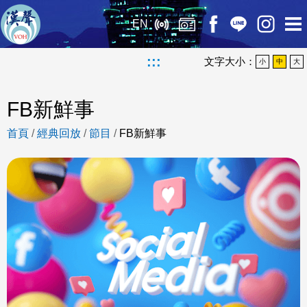
EN
:::
文字大小：
小
中
大
FB新鮮事
首頁
/
經典回放
/
節目
/
FB新鮮事