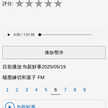
★
★
★
★
★
評分:
目前播放:
fb新鮮事
2025/05/19
楊塵練切和菓子 FM
1
2
3
4
5
6
7
8
9
fb新鮮事