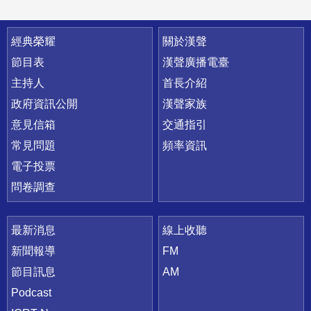
快速連結
經典榮耀
關於漢聲
節目表
漢聲廣播電臺
主持人
首長介紹
政府資訊公開
漢聲家族
意見信箱
交通指引
常見問題
頻率資訊
電子投票
問卷調查
最新消息
線上收聽
新聞報導
FM
節目訊息
AM
Podcast