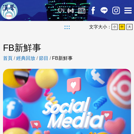
EN
:::
文字大小：
小
中
大
FB新鮮事
首頁
/
經典回放
/
節目
/
FB新鮮事