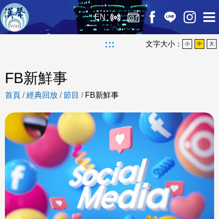
EN
:::
文字大小：
小
中
大
FB新鮮事
首頁
/
經典回放
/
節目
/
FB新鮮事