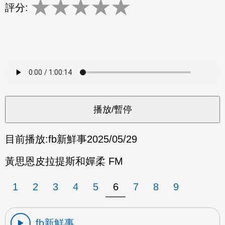
★
★
★
★
★
評分:
目前播放:
fb新鮮事
2025/05/29
黃思恩皮拉提斯和嬋柔 FM
1
2
3
4
5
6
7
8
9
fb新鮮事