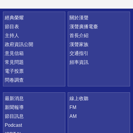
快速連結
經典榮耀
關於漢聲
節目表
漢聲廣播電臺
主持人
首長介紹
政府資訊公開
漢聲家族
意見信箱
交通指引
常見問題
頻率資訊
電子投票
問卷調查
最新消息
線上收聽
新聞報導
FM
節目訊息
AM
Podcast