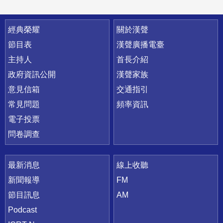
快速連結
經典榮耀
關於漢聲
節目表
漢聲廣播電臺
主持人
首長介紹
政府資訊公開
漢聲家族
意見信箱
交通指引
常見問題
頻率資訊
電子投票
問卷調查
最新消息
線上收聽
新聞報導
FM
節目訊息
AM
Podcast