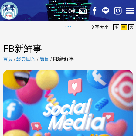
EN
:::
文字大小：
小
中
大
FB新鮮事
首頁
/
經典回放
/
節目
/
FB新鮮事