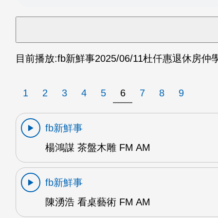
目前播放:
fb新鮮事
2025/06/11
杜仟惠退休房仲學
1
2
3
4
5
6
7
8
9
fb新鮮事
楊鴻謀 茶盤木雕 FM AM
fb新鮮事
陳湧浩 看桌藝術 FM AM