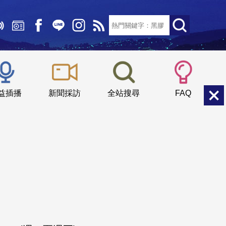
文字大小：
小
中
大
益插播
新聞採訪
全站搜尋
FAQ