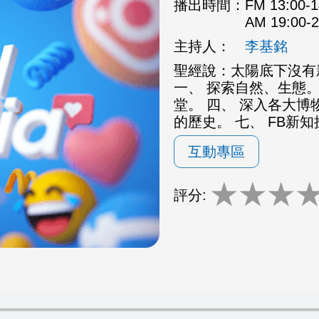
播出時間：
FM 13:00
AM 19:00
主持人：
李基銘
聖經說：太陽底下沒有
一、 探索自然、生態。
堂。 四、 深入各大博
的歷史。 七、 FB新
互動專區
★
★
★
評分: