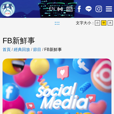
EN
:::
文字大小：
小
中
大
FB新鮮事
首頁
/
經典回放
/
節目
/
FB新鮮事