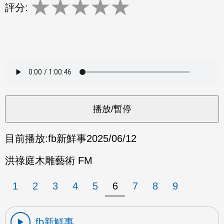
★
★
★
★
★
評分:
目前播放:
fb新鮮事
2025/06/12
洪祿庭木雕藝術 FM
1
2
3
4
5
6
7
8
9
fb新鮮事