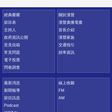
快速連結
經典榮耀
關於漢聲
節目表
漢聲廣播電臺
主持人
首長介紹
政府資訊公開
漢聲家族
意見信箱
交通指引
常見問題
頻率資訊
電子投票
問卷調查
最新消息
線上收聽
新聞報導
FM
節目訊息
AM
Podcast