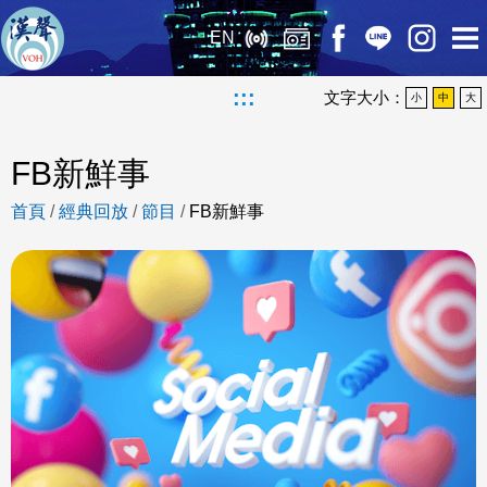
EN
:::
文字大小：
小
中
大
FB新鮮事
首頁
/
經典回放
/
節目
/
FB新鮮事