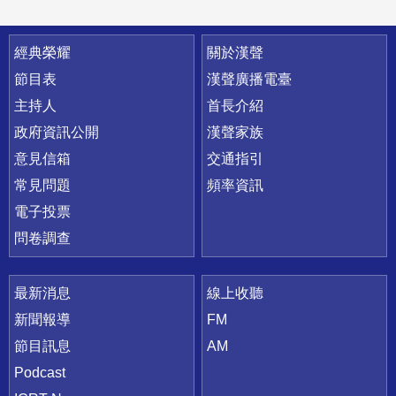
快速連結
經典榮耀
關於漢聲
節目表
漢聲廣播電臺
主持人
首長介紹
政府資訊公開
漢聲家族
意見信箱
交通指引
常見問題
頻率資訊
電子投票
問卷調查
最新消息
線上收聽
新聞報導
FM
節目訊息
AM
Podcast