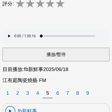
★
★
★
★
★
評分:
目前播放:
fb新鮮事
2025/06/18
江有庭陶瓷燒藝 FM
1
2
3
4
5
6
7
8
9
fb新鮮事