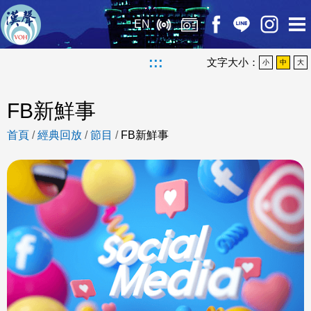
EN
:::
文字大小：
小
中
大
FB新鮮事
首頁
/
經典回放
/
節目
/
FB新鮮事