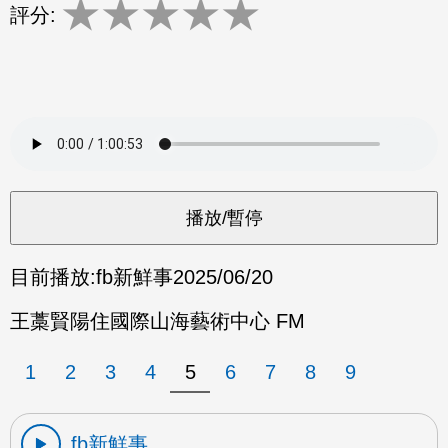
★
★
★
★
★
評分:
目前播放:
fb新鮮事
2025/06/20
王藁賢陽住國際山海藝術中心 FM
1
2
3
4
5
6
7
8
9
fb新鮮事