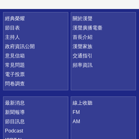
快速連結
經典榮耀
關於漢聲
節目表
漢聲廣播電臺
主持人
首長介紹
政府資訊公開
漢聲家族
意見信箱
交通指引
常見問題
頻率資訊
電子投票
問卷調查
最新消息
線上收聽
新聞報導
FM
節目訊息
AM
Podcast